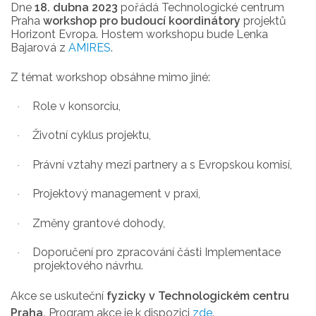
Dne
18
.
dubna 2023
pořádá Technologické centrum
Praha
workshop pro budoucí koordinátory
projektů
Horizont Evropa. Hostem workshopu bude Lenka
Bajarová z
AMIRES
.
Z témat workshop obsáhne mimo jiné:
Role v konsorciu,
·
Životní cyklus projektu,
·
Právní vztahy mezi partnery a s Evropskou komisí,
·
Projektový management v praxi,
·
Změny grantové dohody,
·
Doporučení pro zpracování části Implementace
·
projektového návrhu.
Akce se uskuteční
fyzicky v Technologickém centru
Praha.
Program akce je k dispozici
zde
.