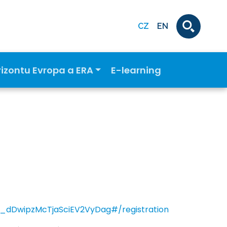
CZ
EN
rizontu Evropa a ERA
E-learning
N_dDwipzMcTjaSciEV2VyDag#/registration