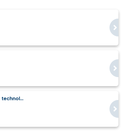
Partnerská burza KETs - výroba, energetika, materiály, AI, baterie, vodík, digitální technologie