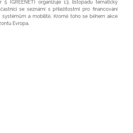
tr 5 (GREENET) organizuje 13. listopadu tematický
stníci se seznámí s příležitostmi pro financování
ým systémům a mobilitě. Kromě toho se během akce
zontu Evropa.