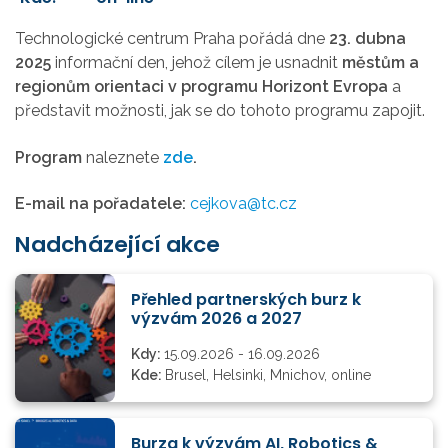
Technologické centrum Praha
pořádá dne
23. dubna
2025
informační den,
jehož cílem je usnadnit
městům a
regionům orientaci v programu Horizont Evropa
a
představit možnosti, jak se do tohoto programu zapojit.
Program
naleznete
zde
.
E-mail na pořadatele:
cejkova@tc.cz
Nadcházející akce
Přehled partnerských burz k
výzvám 2026 a 2027
Kdy:
15.09.2026 - 16.09.2026
Kde:
Brusel, Helsinki, Mnichov, online
Burza k výzvám AI, Robotics &