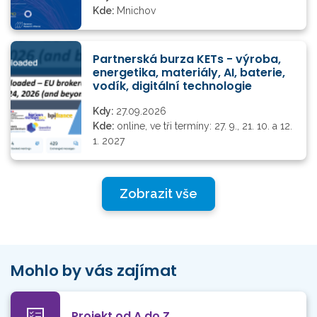
Kde:
Mnichov
Partnerská burza KETs - výroba,
energetika, materiály, AI, baterie,
vodík, digitální technologie
Kdy:
27.09.2026
Kde:
online, ve tři termíny: 27. 9., 21. 10. a 12.
1. 2027
Zobrazit vše
Mohlo by vás zajímat
Projekt od A do Z