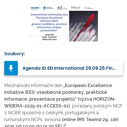
Soubory:
Agenda ID EEI International 29.09.25 Final.pdf
Mezinárodní informační den
„European Excellence
Initiative (EEI): všeobecné podmínky, praktické
informace, prezentace projektů“ (výzva HORIZON-
WIDERA-2025-01-ACCESS-01),
pořádaný polským NCP
z NCBR společně s českými, portugalskými a
rumunskými NCPs, se koná
online (MS Teams) 29. září
2025 od 10:00 do 15:30 SELČ
.