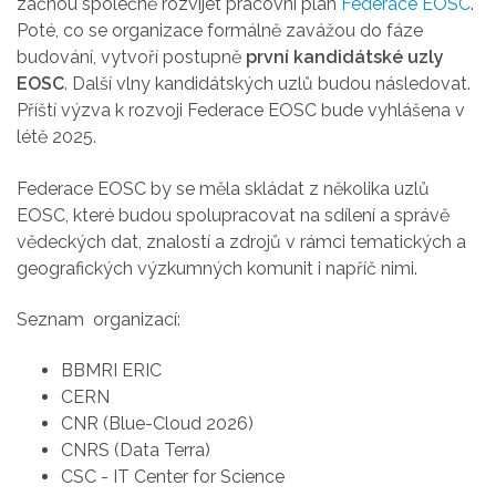
začnou společně rozvíjet pracovní plán
Federace EOSC
.
Poté, co se organizace formálně zavážou do fáze
budování, vytvoří postupně
první kandidátské uzly
EOSC
. Další vlny kandidátských uzlů budou následovat.
Příští výzva k rozvoji Federace EOSC bude vyhlášena v
létě 2025.
Federace EOSC by se měla skládat z několika uzlů
EOSC, které budou spolupracovat na sdílení a správě
vědeckých dat, znalostí a zdrojů v rámci tematických a
geografických výzkumných komunit i napříč nimi.
Seznam organizací:
BBMRI ERIC
CERN
CNR (Blue-Cloud 2026)
CNRS (Data Terra)
CSC - IT Center for Science