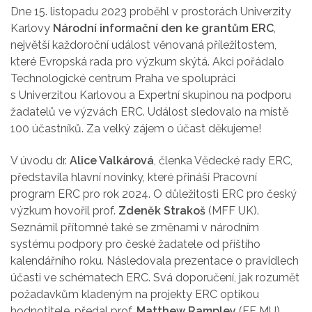
Dne 15. listopadu 2023 proběhl v prostorách Univerzity
Karlovy
Národní informační den ke grantům ERC
,
největší každoroční událost věnovaná příležitostem,
které Evropská rada pro výzkum skýtá. Akci pořádalo
Technologické centrum Praha ve spolupráci
s Univerzitou Karlovou a Expertní skupinou na podporu
žadatelů ve výzvách ERC. Událost sledovalo na místě
100 účastníků. Za velký zájem o účast děkujeme!
V úvodu dr.
Alice Valkárová
, členka Vědecké rady ERC,
představila hlavní novinky, které přináší Pracovní
program ERC pro rok 2024. O důležitosti ERC pro český
výzkum hovořil prof.
Zdeněk Strakoš
(MFF UK).
Seznámil přítomné také se změnami v národním
systému podpory pro české žadatele od příštího
kalendářního roku. Následovala prezentace o pravidlech
účasti ve schématech ERC. Svá doporučení, jak rozumět
požadavkům kladeným na projekty ERC optikou
hodnotitele, předal prof.
Matthew Rampley
(FF MU).