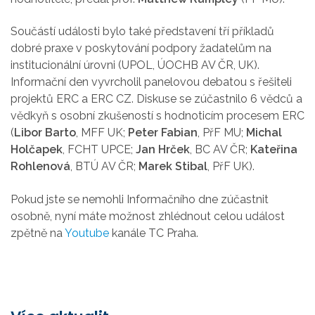
Součástí události bylo také představení tří příkladů
dobré praxe v poskytování podpory žadatelům na
institucionální úrovni (UPOL, ÚOCHB AV ČR, UK).
Informační den vyvrcholil panelovou debatou s řešiteli
projektů ERC a ERC CZ. Diskuse se zúčastnilo 6 vědců a
vědkyň s osobní zkušeností s hodnoticím procesem ERC
(
Libor Barto
, MFF UK;
Peter Fabian
, PřF MU;
Michal
Holčapek
, FCHT UPCE;
Jan Hrček
, BC AV ČR;
Kateřina
Rohlenová
, BTÚ AV ČR;
Marek Stibal
, PřF UK).
Pokud jste se nemohli Informačního dne zúčastnit
osobně, nyní máte možnost zhlédnout celou událost
zpětně na
Youtube
kanále TC Praha.