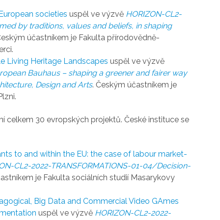
 European societies
uspěl ve výzvě
HORIZON-CL2-
d by traditions, values and beliefs, in shaping
Českým účastníkem je Fakulta přírodovědně-
rci.
able Living Heritage Landscapes
uspěl ve výzvě
ean Bauhaus – shaping a greener and fairer way
chitecture, Design and Arts
. Českým účastníkem je
lzni.
ní celkem 30 evropských projektů. České instituce se
ants to and within the EU: the case of labour market-
ON-CL2-2022-TRANSFORMATIONS-01-04/Decision-
astníkem je Fakulta sociálních studií Masarykovy
agogical, Big Data and Commercial Video GAmes
ementation
uspěl ve výzvě
HORIZON-CL2-2022-