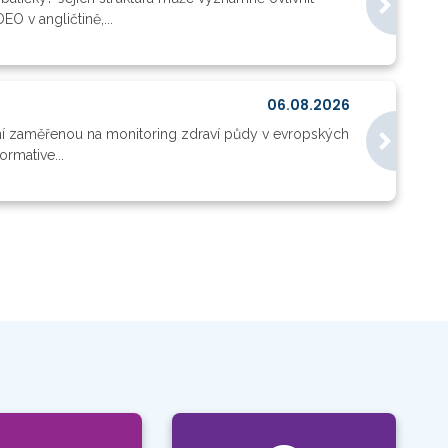
O v angličtině,...
06.08.2026
ní zaměřenou na monitoring zdraví půdy v evropských
rmative...