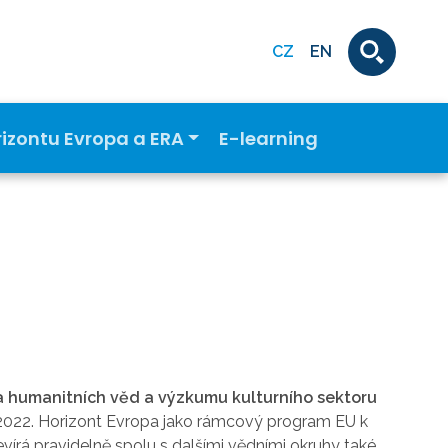
CZ
EN
rizontu Evropa a ERA
E-learning
 a humanitních věd a výzkumu kulturního sektoru
2022. Horizont Evropa jako rámcový program EU k
írá pravidelně spolu s dalšími vědními okruhy také