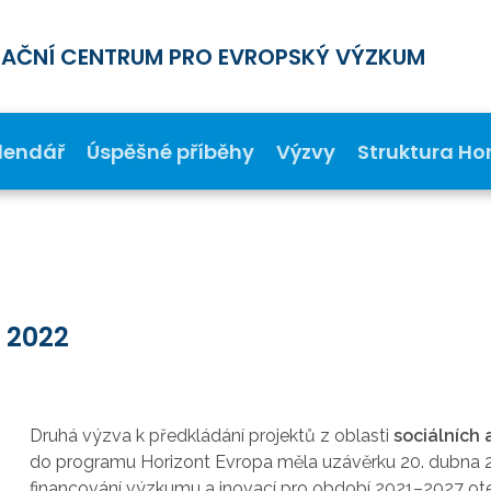
MAČNÍ CENTRUM PRO EVROPSKÝ VÝZKUM
lendář
Úspěšné příběhy
Výzvy
Struktura Ho
ě 2022
Druhá výzva k předkládání projektů z oblasti
sociálních
do programu Horizont Evropa měla uzávěrku 20. dubna 
financování výzkumu a inovací pro období 2021–2027 otev