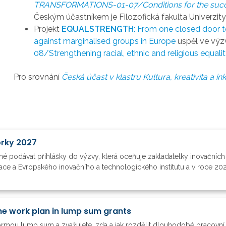
TRANSFORMATIONS-01-07/Conditions for the succes
Českým účastníkem je Filozofická fakulta Univerzit
Projekt
EQUALSTRENGTH
: From one closed door t
against marginalised groups in Europe
uspěl ve vý
08/Strengthening racial, ethnic and religious equali
Pro srovnání
Česká účast v klastru Kultura, kreativita a i
orky 2027
é podávat přihlášky do výzvy, která oceňuje zakladatelky inovačních
vace a Evropského inovačního a technologického institutu a v roce 20
he work plan in lump sum grants
formou lump sum a zvažujete, zda a jak rozdělit dlouhodobé pracovní 