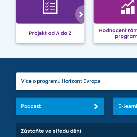
Hodnocení rá
Projekt od A do Z
progra
Více o programu Horizont Evropa
Podcast
E-learn
Zůstaňte ve středu dění