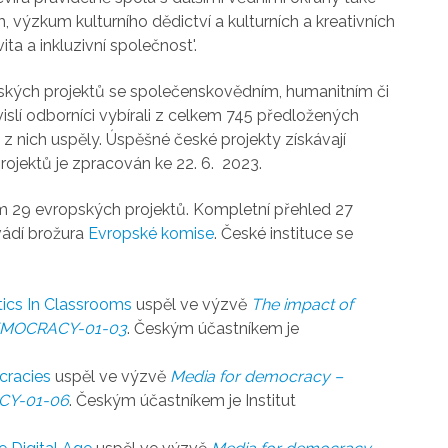
výzkum kulturního dědictví a kulturních a kreativních
ita a inkluzivní společnost'.
ských projektů se společenskovědním, humanitním či
slí odborníci vybírali z celkem 745 předložených
2 z nich uspěly. Úspěšné české projekty získávají
projektů je zpracován ke 22. 6. 2023.
m 29 evropských projektů. Kompletní přehled 27
vádí brožura
Evropské komise
. České instituce se
ics In Classrooms
uspěl ve výzvě
The impact of
DEMOCRACY-01-03
. Českým účastníkem je
cracies
uspěl ve výzvě
Media for democracy –
CY-01-06
. Českým účastníkem je Institut