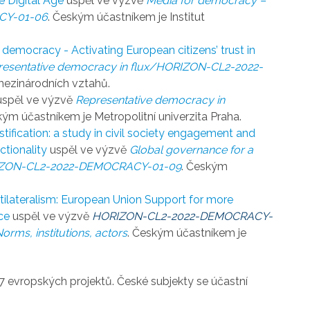
e Digital Age
uspěl ve výzvě
Media for democracy –
CY-01-06
. Českým účastníkem je Institut
 democracy - Activating European citizens’ trust in
resentative democracy in flux/HORIZON-CL2-2022-
mezinárodních vztahů.
spěl ve výzvě
Representative democracy in
kým účastníkem je Metropolitní univerzita Praha.
stification: a study in civil society engagement and
ctionality
uspěl ve výzvě
Global governance for a
s/HORIZON-CL2-2022-DEMOCRACY-01-09
. Českým
tilateralism: European Union Support for more
ce
uspěl ve výzvě
HORIZON-CL2-2022-DEMOCRACY-
orms, institutions, actors
. Českým účastníkem je
7 evropských projektů. České subjekty se účastní