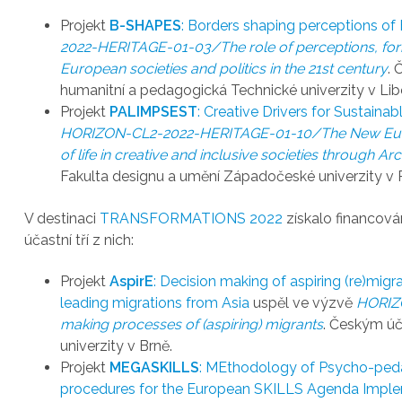
Projekt
B-SHAPES
: Borders shaping perceptions of
2022-HERITAGE-01-03/The role of perceptions, forme
European societies and politics in the 21st century
. 
humanitní a pedagogická Technické univerzity v Libe
Projekt
PALIMPSEST
: Creative Drivers for Sustain
HORIZON-CL2-2022-HERITAGE-01-10/The New Europ
of life in creative and inclusive societies through Ar
Fakulta designu a umění Západočeské univerzity v P
V destinaci
TRANSFORMATIONS 2022
získalo financová
účastní tří z nich:
Projekt
AspirE
: Decision making of aspiring (re)migr
leading migrations from Asia
uspěl ve výzvě
HORIZ
making processes of (aspiring) migrants
. Českým úč
univerzity v Brně.
Projekt
MEGASKILLS
: MEthodology of Psycho-ped
procedures for the European SKILLS Agenda Impl