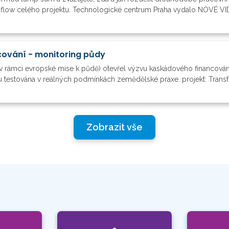
h flow celého projektu. Technologické centrum Praha vydalo NOVÉ VIDE
ování - monitoring půdy
v rámci evropské mise k půdě) otevřel výzvu kaskádového financová
 testována v reálných podmínkách zemědělské praxe. projekt: Transfo
Zobrazit vše