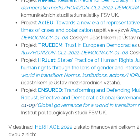
Projekt
ReMeD
: Resilient Media for Democracy in th
democratic media/HORIZON-CL2-2022-DEMOCRA
komunikačních studií a žurnalistiky FSV UK.
Projekt
ActEU
: Towards a new era of representative
times of crises and polarization
uspěl ve výzvě
Rep
DEMOCRACY-01-08
. Českým účastníkem je Ústav 
Projekt
TRUEDEM
: Trust in European Democracies
u
flux/HORIZON-CL2-2022-DEMOCRACY-01-08
. Čes
Projekt
HRJust
: States’ Practice of Human Rights Ju
human rights through the lens of gender and interse
world in transition: Norms, institutions, actor
účastníkem je Ústav mezinárodních vztahů.
Projekt
ENSURED
: Transforming and Defending Mul
Robust, Effective and Democratic Global Governan
01-09
/
Global governance for a world in transition: N
Institut politologických studií FSV UK.
V destinaci
HERITAGE 2022
získalo financování celkem 2
dvou z nich: