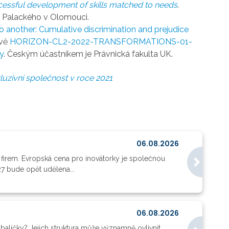
sful development of skills matched to needs
.
y Palackého v Olomouci.
o another: Cumulative discrimination and prejudice
zvě
HORIZON-CL2-2022-TRANSFORMATIONS-01-
ty
. Českým účastníkem je Právnická fakulta UK.
nkluzivní společnost v roce 2021
06.08.2026
 firem. Evropská cena pro inovátorky je společnou
27 bude opět udělena...
06.08.2026
balíčky? Jejich struktura může významně ovlivnit