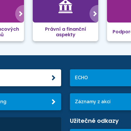
mcových
Právní a finanční
Podpor
mů
aspekty
ECHO
ing
Záznamy z akcí
Užitečné odkazy