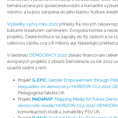
témata určená pro společenskovědní a humanitní výzkum, 
odvětví, a ta jsou zařazena do jeho klastru 'Kultura, kreativ
Výsledky výzvy roku 2022
přinesly 84 nových celoevrop
kulturně-kreativním zaměřením. Evropská komise a nezávi
projektů. České instituce se zapojily do 85 žádostí a ve 1
celkovou částku cca 2,8 milionů eur. Následující přehled 
V destinaci
DEMOCRACY 2022
získalo financování celke
evropských projektů z oblasti Demokracie za rok 2022 u
účastní sedmi z nich:
Projekt
G-EPIC
: Gender Empowerment through Polit
inequalities on democracy/HORIZON-CL2-2022-
Pedagogická fakulta UK.
Projekt
MeDeMAP
: Mapping Media for Future Demo
democratic media/HORIZON-CL2-2022-DEMOCRA
komunikačních studií a žurnalistiky FSV UK.