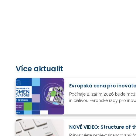
Více aktualit
Evropská cena pro inovát
Počínaje 2. zářím 2026 bude možn
iniciativou Evropské rady pro ino
NOVÉ VIDEO: Structure of t
Připravujete projekt financovaný 