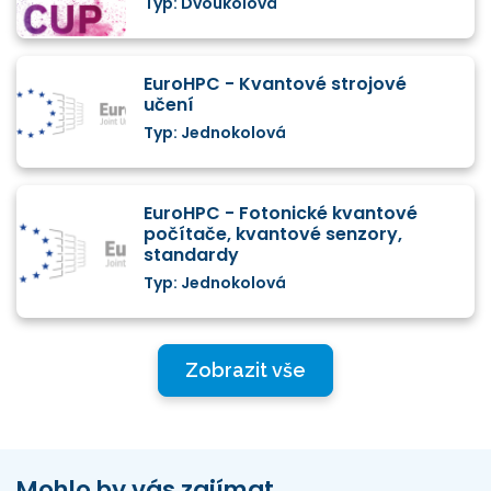
Typ: Dvoukolová
EuroHPC - Kvantové strojové
učení
Typ: Jednokolová
EuroHPC - Fotonické kvantové
počítače, kvantové senzory,
standardy
Typ: Jednokolová
Zobrazit vše
Mohlo by vás zajímat