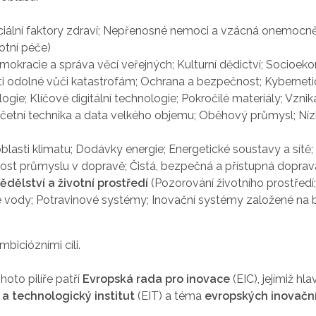
ociální faktory zdraví; Nepřenosné nemoci a vzácná onemocněn
otní péče)
okracie a správa věcí veřejných; Kulturní dědictví; Socioe
i odolné vůči katastrofám; Ochrana a bezpečnost; Kybernet
ogie; Klíčové digitální technologie; Pokročilé materiály; Vzni
očetní technika a data velkého objemu; Oběhový průmysl; Níz
oblasti klimatu; Dodávky energie; Energetické soustavy a sítě
 průmyslu v dopravě; Čistá, bezpečná a přístupná doprava a 
ědělství a životní prostředí
(Pozorování životního prostředí; 
é vody; Potravinové systémy; Inovační systémy založené na
mbiciózními cíli.
oto pilíře patří
Evropská rada pro inovace
(EIC), jejímiž hl
 a technologický institut
(EIT) a téma
evropských inovačn