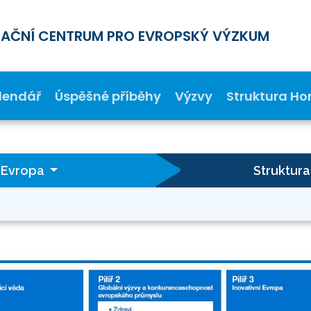
MAČNÍ CENTRUM PRO EVROPSKÝ VÝZKUM
lendář
Úspěšné příběhy
Výzvy
Struktura Ho
t Evropa
Struktur