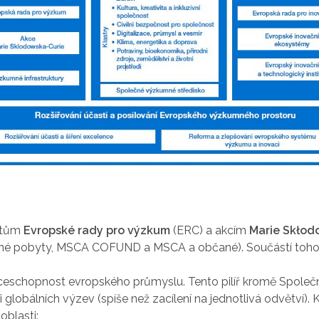
ektům
Evropské rady pro výzkum
(ERC) a akcím
Marie Skłod
né pobyty, MSCA COFUND a MSCA a občané). Součástí tohoto 
ceschopnost evropského průmyslu. Tento pilíř kromě Společ
i globálních výzev (spíše než zacílení na jednotlivá odvětví).
oblasti: