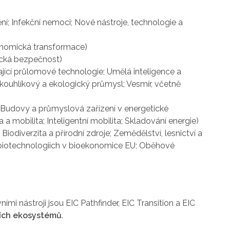
í; Infekční nemoci; Nové nástroje, technologie a
konomická transformace)
ická bezpečnost)
kající průlomové technologie; Umělá inteligence a
kouhlíkový a ekologický průmysl; Vesmír, včetně
; Budovy a průmyslová zařízení v energetické
mobilita; Inteligentní mobilita; Skladování energie)
Biodiverzita a přírodní zdroje; Zemědělství, lesnictví a
 biotechnologiích v bioekonomice EU; Oběhové
avními nástroji jsou EIC Pathfinder, EIC Transition a EIC
ích ekosystémů
.