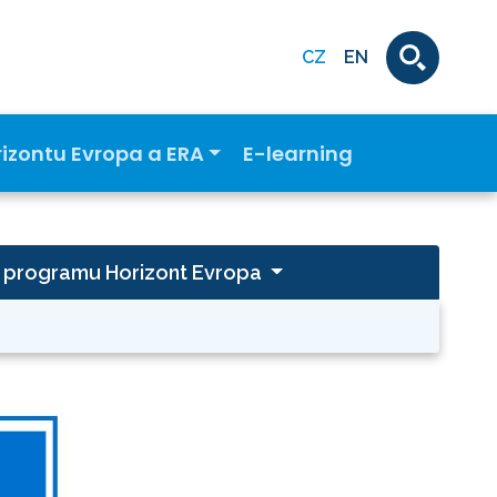
CZ
EN
rizontu Evropa a ERA
E-learning
a programu Horizont Evropa