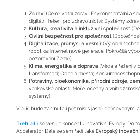
Zdraví
(Celoživotní zdraví; Environmentální a s
digitální řešení pro zdravotnictví; Systémy zdrav
Kultura, kreativita a inkluzivní společnost
(Dem
Civilní bezpečnost pro společnost
(Společnost
Digitalizace, průmysl a vesmír
(Výrobní technol
robotika; Internet nové generace; Pokročilá výp
pozorování Země)
Klima, energetika a doprava
(Věda a řešení v 
transformaci; Obce a města; Konkurenceschopnost
P
otraviny, bioekonomika, přírodní zdroje, zem
venkovské oblasti; Moře, oceány a vnitrozemsk
systémy)
V pilíři bude zahrnuto i pět misí s jasně definovanými a
Třetí pilíř
se věnuje konceptu inovativní Evropy. Do toh
Accelerator. Dále se sem řadí také
Evropský inovační