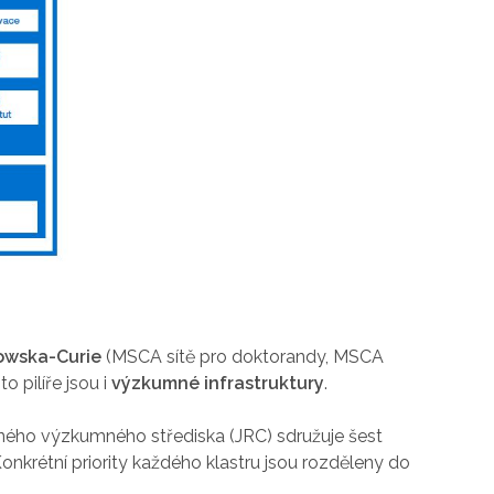
owska-Curie
(MSCA sítě pro doktorandy, MSCA
pilíře jsou i
výzkumné infrastruktury
.
ného výzkumného střediska (JRC) sdružuje šest
 Konkrétní priority každého klastru jsou rozděleny do