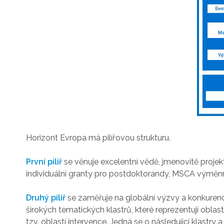
Horizont Evropa má pilířovou strukturu.
První pilíř
se věnuje excelentní vědě, jmenovitě proj
individuální granty pro postdoktorandy, MSCA výměn
Druhý pilíř
se zaměřuje na globální výzvy a konkuren
širokých tematických klastrů, které reprezentují oblast
tzv. oblastí intervence. Jedná se o následující klastry a 