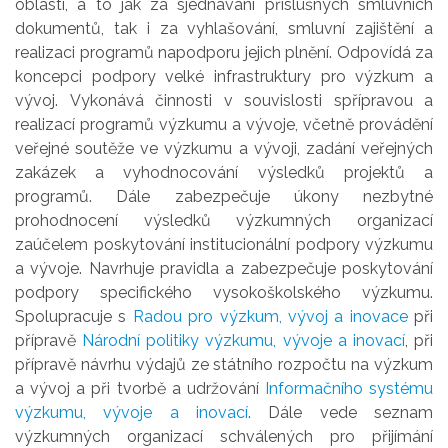
oblasti,
a
t
o
jak z
a
sjednávání příslušných smluvních
dokumentů, tak i z
a
vyhlašov
ání, smluvní zajištění
a
realizaci programů n
a
podporu jejich
plnění. Odpovídá z
a
koncepci podpory velké infrastruktury pr
o
výzkum
a
vývoj.
Vykonává činnosti
v
souvislosti
s
přípravou
a
realizací programů výzkumu
a
vývoje,
včetně provádění
veřejné soutěže
ve výzkumu
a
vývoji, zadání veřejných
zakázek
a
vyhodnocování výsledků projektů
a
programů. Dále zabezpečuje úkony nezbytné
pr
o
hodnocení výsledků výzkumných organizací
z
a
účelem poskytování institucionální
podpory výzkumu
a
vývoje. Navrhuje pravidl
a
a
zabezpečuje poskytování
podpory
specifickéh
o
vysokoškolskéh
o
výzkumu.
Spolupracuje
s
Radou pr
o
výzkum, vývoj
a
inovace
při
přípravě
Národní politiky výzkumu, vývoje
a
inovací
, při
přípravě návrhu
výdajů ze státníh
o
rozpočtu n
a
výzkum
a
vývoj
a
při tvorbě
a
udržování
Informačníh
o
systému
výzkumu, vývoje
a
inovací
. Dále vede seznam
výzkumných
organizací schválených pr
o
přijímání