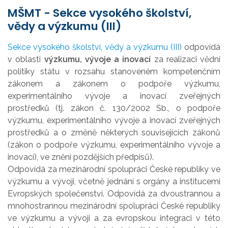
MŠMT - Sekce vysokého školství,
vědy a výzkumu (III)
Sekce vysokého školství, vědy a výzkumu (III)
odpovídá
v
oblasti
výzkumu, vývoje
a
inovací
z
a
realizaci vědní
politiky státu
v
rozsahu
stanoveném kompetenčním
zákonem
a
zákonem
o
podpoře výzkumu,
experimentálníh
o
vývoje
a
inovací z
veřejných
prostředků (tj. zákon č. 130/2002 Sb.,
o
podpoře
výzkumu, experimentálníh
o
vývoje
a
inov
ací z
veřejných
prostředků
a
o
změně
některých souvisejících zákonů
(zákon
o
podpoře výzkumu, experimentálníh
o
vývoje
a
inovací), ve
znění pozdějších předpisů).
Odpovídá z
a
mezinárodní spolupráci České republiky ve
výzkumu
a
vývoji, včetně jednání
s
orgá
ny
a
institucemi
Evropských společenství. Odpovídá z
a
dvoustrannou
a
mnohostrannou mezinárodní spolupráci České republiky
ve výzkumu
a
vývoji
a
z
a
evropskou integraci
v
tét
o