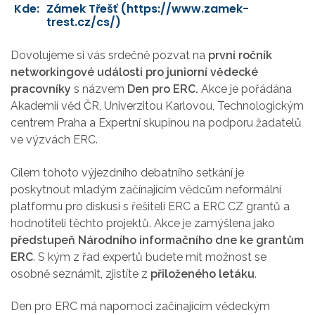
Kde:
Zámek Třešť (https://www.zamek-
trest.cz/cs/)
Dovolujeme si vás srdečně pozvat na
první ročník
networkingové události pro juniorní vědecké
pracovníky
s názvem
Den pro ERC.
Akce je pořádána
Akademií věd ČR, Univerzitou Karlovou, Technologickým
centrem Praha a Expertní skupinou na podporu žadatelů
ve výzvách ERC.
Cílem tohoto výjezdního debatního setkání je
poskytnout mladým začínajícím vědcům neformální
platformu pro diskusi s řešiteli ERC a ERC CZ grantů a
hodnotiteli těchto projektů. Akce je zamýšlena jako
předstupeň Národního informačního dne ke grantům
ERC
. S kým z řad expertů budete mít možnost se
osobně seznámit, zjistíte z
přiloženého letáku
.
Den pro ERC má napomoci začínajícím vědeckým