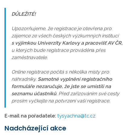
DŮLEŽITÉ!
Upozorňujeme, že registrace je otevřena pro
zájemce ze všech českých výzkumných institucí
s výjimkou Univerzity Karlovy a pracovišť AV ČR,
u kterých bude registrace prováděn
a
přes
zaměstnavatele.
Online registrace počítá s několika místy pro
náhradníky.
Samotné vyplnění registračního
formuláře nezaručuje, že jste se umístili na
seznamu účastníků
. Před zařizováním své cesty
prosím vyčkejte na potvrzení vaší registrace.
E-mail na pořadatele:
tysyachna@tc.cz
Nadcházející akce