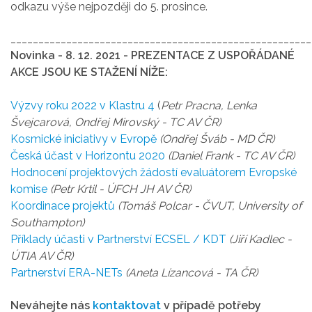
odkazu výše nejpozději do 5. prosince.
______________________________________________________
Novinka - 8. 12. 2021 - PREZENTACE Z USPOŘÁDANÉ
AKCE JSOU KE STAŽENÍ NÍŽE:
Výzvy roku 2022 v Klastru 4
(
Petr Pracna,
Lenka
Švejcarová, O
ndřej Mirovský
-
TC AV ČR)
Kosmické iniciativy v Evropě
(Ondřej Šváb - MD ČR)
Česká účast v Horizontu 2020
(Daniel Frank - TC AV ČR)
Hodnocení projektových žádostí evaluátorem Evropské
komise
(Petr Krtil - ÚFCH JH AV ČR)
Koordinace projektů
(Tomáš Polcar - ČVUT, University of
Southampton)
Příklady účasti v Partnerství ECSEL / KDT
(Jiří Kadlec
-
ÚTIA AV ČR)
Partnerství ERA-NETs
(Aneta Lízancová - TA ČR)
Neváhejte nás
kontaktovat
v případě potřeby