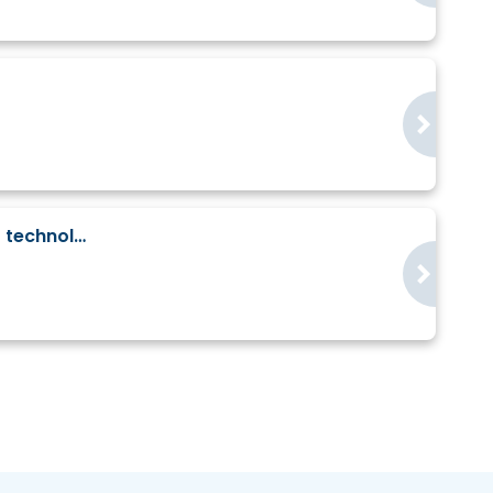
Partnerská burza KETs - výroba, energetika, materiály, AI, baterie, vodík, digitální technologie