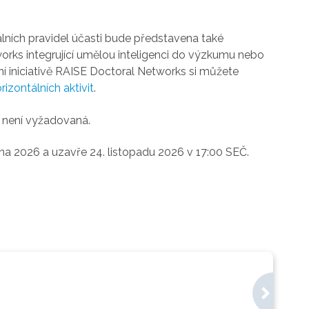
ích pravidel účasti bude představena také
works integrující umělou inteligenci do výzkumu nebo
otní iniciativě RAISE Doctoral Networks si můžete
rizontálních aktivit
.
e není vyžadovaná.
a 2026 a uzavře 24. listopadu 2026 v 17:00 SEČ.