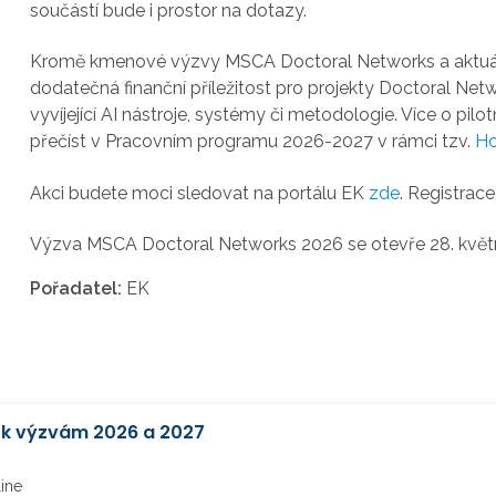
součástí bude i prostor na dotazy.
Kromě kmenové výzvy MSCA Doctoral Networks a aktuáln
dodatečná finanční příležitost pro projekty Doctoral Net
vyvíjející AI nástroje, systémy či metodologie. Více o pil
přečíst v Pracovním programu 2026-2027 v rámci tzv.
Ho
Akci budete moci sledovat na portálu EK
zde
. Registrac
Výzva MSCA Doctoral Networks 2026 se otevře 28. květn
Pořadatel:
EK
z k výzvám 2026 a 2027
line