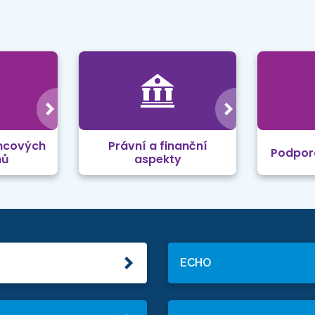
mcových
Právní a finanční
Podpor
mů
aspekty
ECHO