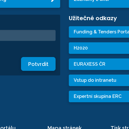
Užitečné odkazy
Funding & Tenders Porta
H2020
Potvrdit
EURAXESS ČR
Vstup do intranetu
Expertní skupina ERC
ortálu
Mapa stránek
Tisk st