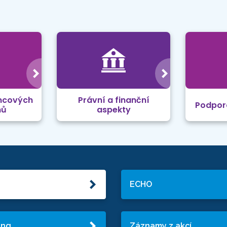
mcových
Právní a finanční
Podpor
mů
aspekty
ECHO
ing
Záznamy z akcí