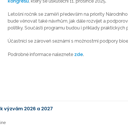
kongresu
, který se uskuteční 11. prosince 2025.
Letošní ročník se zaměří především na priority Národníh
bude věnovat také návrhům, jak dále rozvíjet a podpor
politiky. Součástí programu budou i příklady praktických
Účastníci se zároveň seznámí s možnostmi podpory bio
Podrobné informace naleznete
zde
.
z k výzvám 2026 a 2027
line