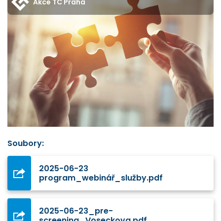
Akce TC Praha
Soubory:
2025-06-23
program_webinář_služby.pdf
2025-06-23_pre-
screening_Voseckova.pdf