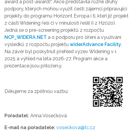
award a post-award)“. Akce představila různé druhy
podpory, kterých mohou využít čeští zájemci připravující
projekty do programu Horizont Evropa i ti, kteří již projekt
z části Widening řeší či v minulosti řešili (i z H2020).
Jedná se o pre-screening projektů z rozpočtu
NCP_WIDERA.NET
a o podporu pro šíření a využívání
výsledků z rozpočtu projektu
widerAdvance Facility
.
Na závěr byl poskytnut přehled výzev Widening v r.
2025 a výhled na léta 2026-27. Program akce a
prezentace jsou přiložen.y.
Děkujeme za zpětnou vazbu:
Pořadatel:
Anna Vosečková
E-mail na pořadatele:
voseckova@tc.cz