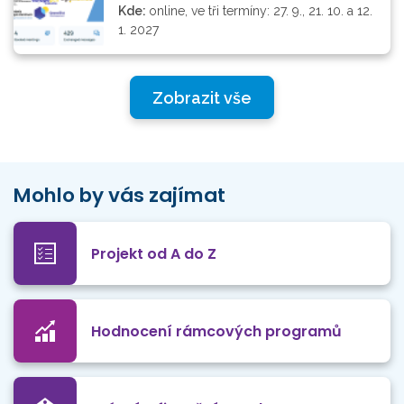
Kde:
online, ve tři termíny: 27. 9., 21. 10. a 12.
1. 2027
Zobrazit vše
Mohlo by vás zajímat
Projekt od A do Z
Hodnocení rámcových programů