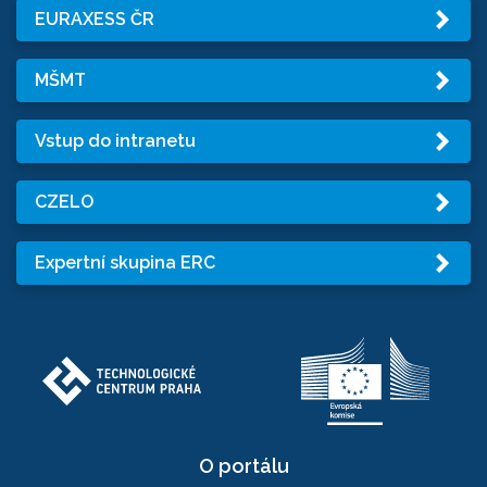
EURAXESS ČR
MŠMT
Vstup do intranetu
CZELO
Expertní skupina ERC
O portálu