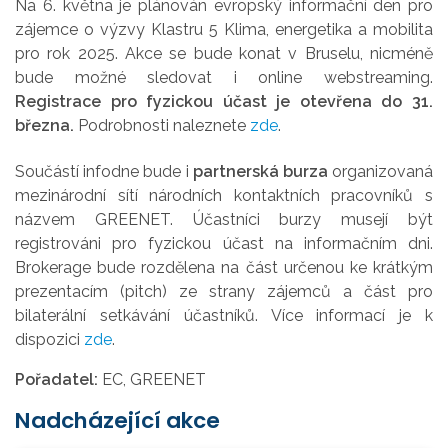
Na 6. května je plánován evropský informační den pro
zájemce o výzvy Klastru 5 Klima, energetika a mobilita
pro rok 2025. Akce se bude konat v Bruselu, nicméně
bude možné sledovat i online webstreaming.
Registrace pro fyzickou účast je otevřena do 31.
března.
Podrobnosti naleznete
zde
.
Součástí infodne bude i
partnerská burza
organizovaná
mezinárodní sítí národních kontaktních pracovníků s
názvem GREENET. Účastníci burzy musejí být
registrováni pro fyzickou účast na informačním dni.
Brokerage bude rozdělena na část určenou ke krátkým
prezentacím (pitch) ze strany zájemců a část pro
bilaterální setkávání účastníků. Více informací je k
dispozici
zde
.
Pořadatel:
EC, GREENET
Nadcházející akce