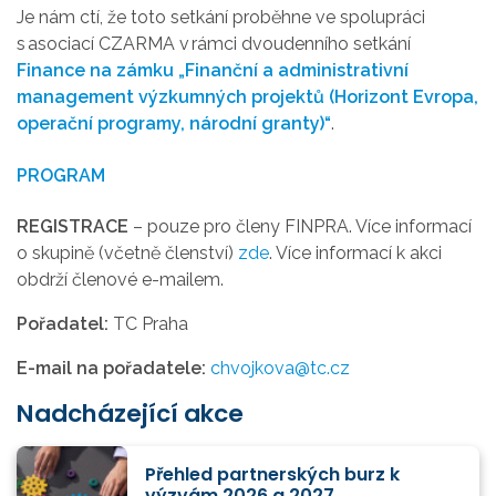
Je nám ctí, že toto setkání proběhne ve spolupráci
s asociací CZARMA v rámci dvoudenního setkání
Finance na zámku „Finanční a administrativní
management výzkumných projektů (Horizont Evropa,
operační programy, národní granty)“
.
PROGRAM
REGISTRACE
– pouze pro členy FINPRA. Více informací
o skupině (včetně členství)
zde
. Více informací k akci
obdrží členové e-mailem.
Pořadatel:
TC Praha
E-mail na pořadatele:
chvojkova@tc.cz
Nadcházející akce
Přehled partnerských burz k
výzvám 2026 a 2027