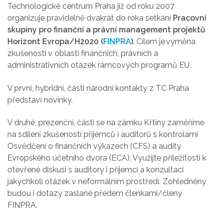
Technologické centrum Praha již od roku 2007
organizuje pravidelně dvakrát do roka setkání
Pracovní
skupiny pro finanční a právní management projektů
Horizont Evropa/H2020 (
FINPRA
)
. Cílem je výměna
zkušeností v oblasti finančních, právních a
administrativních otázek rámcových programů EU.
V první, hybridní, části národní kontakty z TC Praha
představí novinky.
V druhé, prezenční, části se na zámku Křtiny zaměříme
na sdílení zkušeností příjemců i auditorů s kontrolami
Osvědčení o finančních výkazech (CFS) a audity
Evropského účetního dvora (ECA). Využijte příležitosti k
otevřené diskusi s auditory i příjemci a konzultaci
jakýchkoli otázek v neformálním prostředí. Zohledněny
budou i dotazy zaslané předem členkami/členy
FINPRA.