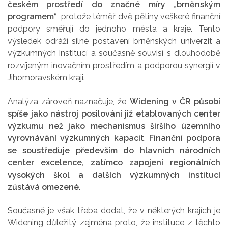
českém prostředí do značné míry „brněnským
programem“
, protože téměř dvě pětiny veškeré finanční
podpory směřují do jednoho města a kraje. Tento
výsledek odráží silné postavení brněnských univerzit a
výzkumných institucí a současně souvisí s dlouhodobě
rozvíjeným inovačním prostředím a podporou synergií v
Jihomoravském kraji.
Analýza zároveň naznačuje, že
Widening v ČR působí
spíše jako nástroj posilování již etablovaných center
výzkumu než jako mechanismus širšího územního
vyrovnávání výzkumných kapacit
.
Finanční podpora
se soustřeďuje především do hlavních národních
center excelence, zatímco zapojení regionálních
vysokých škol a dalších výzkumných institucí
zůstává omezené.
Současně je však třeba dodat, že v některých krajích je
Widening důležitý zejména proto, že instituce z těchto