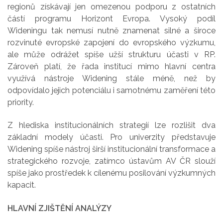
regionů získávají jen omezenou podporu z ostatních
částí programu Horizont Evropa. Vysoký podíl
Wideningu tak nemusí nutně znamenat silné a široce
rozvinuté evropské zapojení do evropského výzkumu,
ale může odrážet spíše užší strukturu účasti v RP.
Zároveň platí, že řada institucí mimo hlavní centra
využívá nástroje Widening stále méně, než by
odpovídalo jejich potenciálu i samotnému zaměření této
priority.
Z hlediska institucionálních strategií lze rozlišit dva
základní modely účasti. Pro univerzity představuje
Widening spíše nástroj širší institucionální transformace a
strategického rozvoje, zatímco ústavům AV ČR slouží
spíše jako prostředek k cílenému posilování výzkumných
kapacit.
HLAVNÍ ZJIŠTĚNÍ ANALÝZY