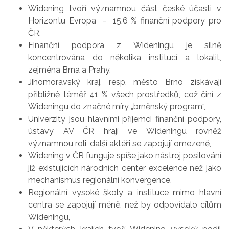
Widening tvoří významnou část české účasti v
Horizontu Evropa - 15,6 % finanční podpory pro
ČR,
Finanční podpora z Wideningu je silně
koncentrována do několika institucí a lokalit,
zejména Brna a Prahy,
Jihomoravský kraj, resp. město Brno získávají
přibližně téměř 41 % všech prostředků, což činí z
Wideningu do značné míry „brněnský program“,
Univerzity jsou hlavními příjemci finanční podpory,
ústavy AV ČR hrají ve Wideningu rovněž
významnou roli, další aktéři se zapojují omezeně,
Widening v ČR funguje spíše jako nástroj posilování
již existujících národních center excelence než jako
mechanismus regionální konvergence,
Regionální vysoké školy a instituce mimo hlavní
centra se zapojují méně, než by odpovídalo cílům
Wideningu,