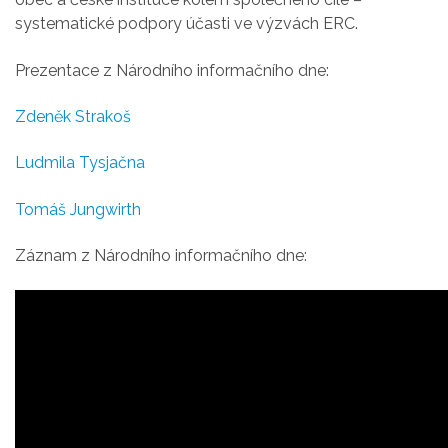
systematické podpory účasti ve výzvách ERC.
Prezentace z Národního informačního dne:
Zdeněk Strakoš
Ludmila Tysjačna
Tomáš Jungwirth
Záznam z Národního informačního dne: