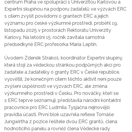
centrum Praha ve spolupráci s Univerzitou Karlovou a
Expertní skupinou na podporu žadatelů ve výzvách ERC
s cílem zvýšit povědomí o grantech ERC a jejich
významu pro české výzkumné prostředí, proběhl 19.
listopadu 2025 v prostorách Rektorátu Univerzity
Karlovy. Na letošní 15. ročník zavítala samotná
předsedkyně ERC profesorka Maria Leptin.
Úvodem Zdeněk Strakoš, koordinátor Expertní skupiny,
která stojí za vědeckou stránkou podpůrných akcí pro
žadatele a žadatelky o granty ERC v České republice,
vysvětlil, že konečným cílem těchto aktivit není pouze
zvýšení úspěšnosti ve výzvách ERC, ale změna
výzkumného prostředí v Česku. Pro nováčky, kteří se
s ERC teprve seznamují, představila národní kontaktní
pracovnice pro ERC Ludmila Tysjačna nejnovější
pravidla účasti. První blok uzavřela reflexe Tomáše
Jungwirtha z pozice řešitele dvou ERC grantů, člena
hodnoticího panelu a rovněž člena Vědecké rady,