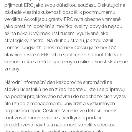
přijmout ERC jako svou důležitou součást. Diskutující na
základě vlastní zkušenosti dospěli k pochmurnému
verdiktu: Ačkoli jsou granty ERC nyní obecně vnímané
jako prestižní ocenění a měřítko kvality, obvykle nejsou,
až na několik výjimek, institucemi využívané jako
strategický nástroj. Na druhou stranu, jak zdůraznil
Tomáš Jungwirth, dnes máme v Česku již téměř 100
hlavních řešitelů ERC, kteří společně s hodnotiteli tvoří
komunitu, která může společným úsilím přinést skutečné
změny.
Národní informační den každoročně shromáždí na
stovku účastníků nejen z řad žadatelů, kteří se připravují
na podání projektového návrhu do nadcházejících výzev,
ale i z řad z managementu univerzit a výzkumných
organizací napříč Českem. Věříme, že i letošní ročník
motivoval mnohé vědce a vědkyně k podání
projektového návrhu a napomohl stmelit vědeckou
obec a české instituce kolem společného cíle –