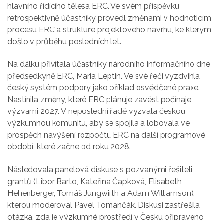
hlavního řídícího tělesa ERC. Ve svém příspěvku
retrospektivně účastníky provedl změnami v hodnoticím
procesu ERC a struktuře projektového návrhu, ke kterým
došlo v průběhu posledních let.
Na dálku přivítala účastníky národního informačního dne
předsedkyně ERC, Maria Leptin. Ve své řeči vyzdvihla
český systém podpory jako příklad osvědčené praxe.
Nastínila změny, které ERC plánuje zavést počínaje
výzvami 2027. V neposlední řadě vyzvala českou
výzkumnou komunitu, aby se spojila a lobovala ve
prospěch navýšení rozpočtu ERC na další programové
období, které začne od roku 2028.
Následovala panelová diskuse s pozvanými řešiteli
grantů (Libor Barto, Kateřina Čapková, Elisabeth
Hehenberger, Tomáš Jungwirth a Adam Williamson),
kterou moderoval Pavel Tomančák. Diskusi zastřešila
otázka, zda je výzkumné prostředí v Česku připraveno