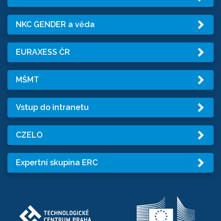
NKC GENDER a věda
EURAXESS ČR
MŠMT
Vstup do intranetu
CZELO
Expertní skupina ERC