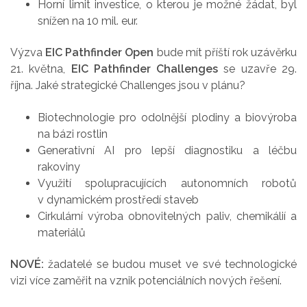
Horní limit investice, o kterou je možné žádat, byl
snížen na 10 mil. eur.
Výzva
EIC Pathfinder Open
bude mít příští rok uzávěrku
21. května,
EIC Pathfinder Challenges
se uzavře 29.
října.
Jaké strategické Challenges jsou v plánu?
Biotechnologie pro odolnější plodiny a biovýroba
na bázi rostlin
Generativní AI pro lepší diagnostiku a léčbu
rakoviny
Využití spolupracujících autonomních robotů
v dynamickém prostředí staveb
Cirkulární výroba obnovitelných paliv, chemikálií a
materiálů
NOVÉ:
žadatelé se budou muset ve své technologické
vizi více zaměřit na vznik potenciálních nových řešení.