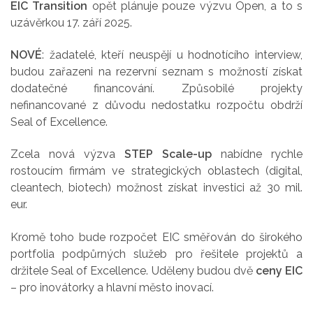
EIC Transition
opět plánuje pouze výzvu Open, a to s
uzávěrkou 17. září 2025.
NOVÉ
: žadatelé, kteří neuspějí u hodnotícího interview,
budou zařazeni na rezervní seznam s možností získat
dodatečné financování. Způsobilé projekty
nefinancované z důvodu nedostatku rozpočtu obdrží
Seal of Excellence.
Zcela nová výzva
STEP Scale-up
nabídne rychle
rostoucím firmám ve strategických oblastech (digital,
cleantech, biotech) možnost získat investici až 30 mil.
eur.
Kromě toho bude rozpočet EIC směřován do širokého
portfolia podpůrných služeb pro řešitele projektů a
držitele Seal of Excellence. Uděleny budou dvě
ceny EIC
– pro inovátorky a hlavní město inovací.