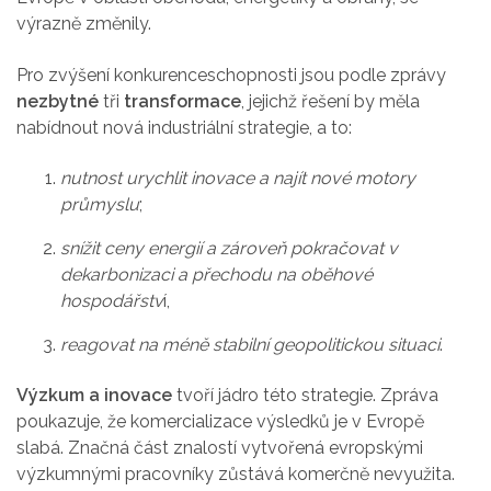
výrazně změnily.
Pro zvýšení konkurenceschopnosti jsou podle zprávy
nezbytné
tři
transformace
, jejichž řešení by měla
nabídnout nová industriální strategie, a to:
nutnost urychlit inovace a najít nové motory
průmyslu
;
snížit ceny energií a zároveň pokračovat v
dekarbonizaci a přechodu na oběhové
hospodářstv
í,
reagovat na méně stabilní geopolitickou situaci
.
Výzkum a inovace
tvoří jádro této strategie. Zpráva
poukazuje, že komercializace výsledků je v Evropě
slabá. Značná část znalostí vytvořená evropskými
výzkumnými pracovníky zůstává komerčně nevyužita.