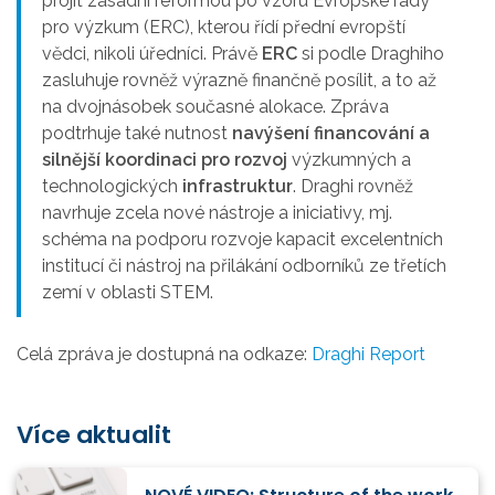
projít zásadní reformou po vzoru Evropské rady
pro výzkum (ERC), kterou řídí přední evropští
vědci, nikoli úředníci. Právě
ERC
si podle Draghiho
zasluhuje rovněž výrazně finančně posílit, a to až
na dvojnásobek současné alokace. Zpráva
podtrhuje také nutnost
navýšení financování a
silnější koordinaci pro rozvoj
výzkumných a
technologických
infrastruktur
. Draghi rovněž
navrhuje zcela nové nástroje a iniciativy, mj.
schéma na podporu rozvoje kapacit excelentních
institucí či nástroj na přilákání odborníků ze třetích
zemí v oblasti STEM.
Celá zpráva je dostupná na odkaze:
Draghi Report
Více aktualit