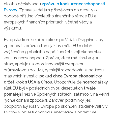
dlouho očekávanou
zprávu o konkurenceschopnosti
Evropy.
Zpráva je dalším příspěvkem do debaty o
podobě příštího víceletého finančního rámce EU a
evropských finančních prioritách, včetně vědy a
výzkumu.
Evropská komise před rokem požádala Draghiho, aby
zpracoval zprávu o tom, jak by měla EU v době
zvýšeného globálního napětí udržet svoji ekonomiku
konkurenceschopnou. Zpráva, která má zhruba 400
stran, apeluje na koordinovanější evropskou
průmyslovou politiku, rychlejší rozhodování a potřebu
masivních investic,
pokud chce Evropa ekonomicky
držet krok s USA a Čínou
. Upozorňuje, že
hospodářský
růst
EU
byl v posledních dvou desetiletích
trvale
pomalejší
než ve Spojených státech, zatímco Čína velmi
rychle dohání zpoždění. Zároveň podmínky, jež
podporovaly růst v Evropě po skončení studené války v
Evropě v oblasti obchodu, energetiky a obrany, se