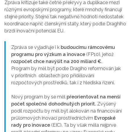
Zpráva kritizuje také četné překryvy a duplikace mezi
různými evropskými programy, které mnohdy financují
stejné priority. Stejně tak negativně hodnotí nedostatek
koordinace napříč členskými státy, který podle Draghiho
brzdí inovační potenciál EU.
Zpráva se vyjadřuje i k
budoucímu rámcovému
programu pro výzkum a inovace
(FP10), jehož
rozpočet chce navýšit na 200 miliard €
.
Program by měl
být podle Dragiho reformován jak
v prioritních oblastech pro přidělování
rozpočtových prostředků, tak i z hlediska řízení.
Nový program by se měl
přeorientovat na menší
počet společně dohodnutých priorit.
Zvýšený
podíl rozpočtu by měl být alokován na financování
průlomových inovací prostřednictvím
Evropské
rady pro inovace
(EIC). Ta by však měla nejprve