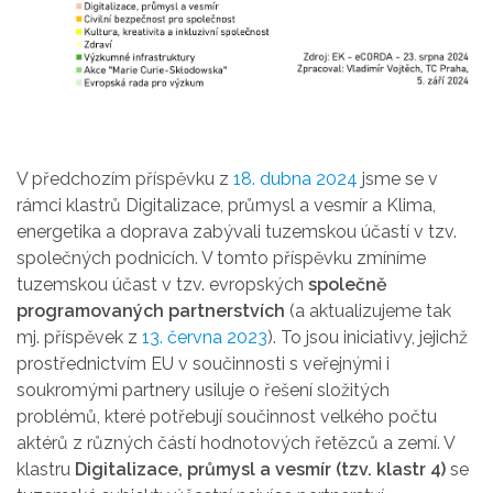
V předchozím příspěvku z
18. dubna 2024
jsme se v
rámci klastrů Digitalizace, průmysl a vesmír a Klima,
energetika a doprava zabývali tuzemskou účastí v tzv.
společných podnicích. V tomto příspěvku zmíníme
tuzemskou účast v tzv. evropských
společně
programovaných partnerstvích
(a aktualizujeme tak
mj. příspěvek z
13. června 2023
). To jsou iniciativy, jejichž
prostřednictvím EU v součinnosti s veřejnými i
soukromými partnery usiluje o řešení složitých
problémů, které potřebují součinnost velkého počtu
aktérů z různých částí hodnotových řetězců a zemí. V
klastru
Digitalizace, průmysl a vesmír (tzv. klastr 4)
se