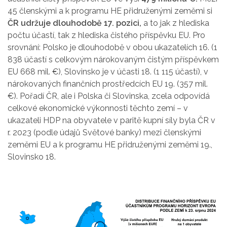
45 členskými a k programu HE přidruženými zeměmi si
ČR udržuje dlouhodobě 17. pozici,
a to jak z hlediska
počtu účastí, tak z hlediska čistého příspěvku EU. Pro
srovnání: Polsko je dlouhodobě v obou ukazatelích 16. (1
838 účastí s celkovým nárokovaným čistým příspěvkem
EU 668 mil. €), Slovinsko je v účasti 18. (1 115 účastí), v
nárokovaných finančních prostředcích EU 19. (357 mil.
€). Pořadí ČR, ale i Polska či Slovinska, zcela odpovídá
celkové ekonomické výkonnosti těchto zemí – v
ukazateli HDP na obyvatele v paritě kupní síly byla ČR v
r. 2023 (podle údajů Světové banky) mezi členskými
zeměmi EU a k programu HE přidruženými zeměmi 19.,
Slovinsko 18.