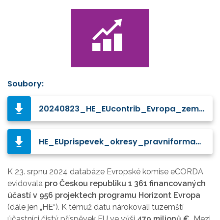
Soubory:
20240823_HE_EUcontrib_Evropa_zeme.jpg
HE_EUprispevek_okresy_pravniforma_20240823.jpg
K 23. srpnu 2024 databáze Evropské komise eCORDA
evidovala
pro Českou republiku 1 361 financovaných
účastí v 956 projektech programu Horizont Evropa
(dále jen „HE“). K témuž datu nárokovali tuzemští
účastníci čistý příspěvek EU ve výši
479 milionů €.
Mezi