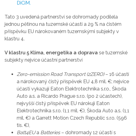
DiCiM.
Tato 3 uvedená partnerství se dohromady podílela
jednou pětinou na tuzemské účasti a 29 % na čistém
příspěvku EU nárokovaném tuzemskými subjekty v
klastru 4.
V klastru 5 Klima, energetika a doprava
se tuzemské
subjekty nejvíce účastní partnerství
Zero-emission Road Transport (2ZERO)
– 16 účastí
a nárokovaný čistý příspěvek EU 4,8 mil. €; nejvíce
účastí vykazují Eaton Elektrotechnika s.r.o., Škoda
Auto a.s. a Ricardo Prague s.r.o. (po 2 účastech),
nejvyšší čistý příspěvek EU nárokují Eaton
Elektrotechnika s.r.o. (1,1 mil. €), Škoda Auto a.s. (1,1
mil. €) a Garrett Motion Czech Republic s.r.o. (596
tis. €),
Batt4EU
a
Batteries
– dohromady 12 účastí s