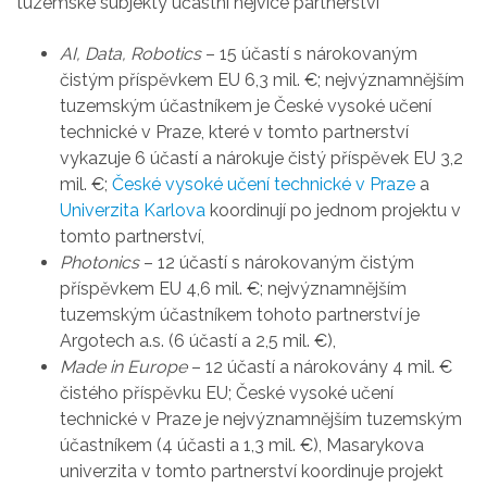
tuzemské subjekty účastní nejvíce partnerství
AI, Data, Robotics
– 15 účastí s nárokovaným
čistým příspěvkem EU 6,3 mil. €; nejvýznamnějším
tuzemským účastníkem je České vysoké učení
technické v Praze, které v tomto partnerství
vykazuje 6 účastí a nárokuje čistý příspěvek EU 3,2
mil. €;
České vysoké učení technické v Praze
a
Univerzita Karlova
koordinují po jednom projektu v
tomto partnerství,
Photonics
– 12 účastí s nárokovaným čistým
příspěvkem EU 4,6 mil. €; nejvýznamnějším
tuzemským účastníkem tohoto partnerství je
Argotech a.s. (6 účastí a 2,5 mil. €),
Made in Europe
– 12 účastí a nárokovány 4 mil. €
čistého příspěvku EU; České vysoké učení
technické v Praze je nejvýznamnějším tuzemským
účastníkem (4 účasti a 1,3 mil. €), Masarykova
univerzita v tomto partnerství koordinuje projekt