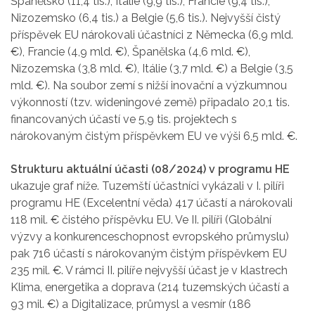
Španělsko (11,4 tis.), Itálie (9,9 tis.), Francie (9,4 tis.),
Nizozemsko (6,4 tis.) a Belgie (5,6 tis.). Nejvyšší čistý
příspěvek EU nárokovali účastníci z Německa (6,9 mld.
€), Francie (4,9 mld. €), Španělska (4,6 mld. €),
Nizozemska (3,8 mld. €), Itálie (3,7 mld. €) a Belgie (3,5
mld. €). Na soubor zemí s nižší inovační a výzkumnou
výkonností (tzv. wideningové země) připadalo 20,1 tis.
financovaných účastí ve 5,9 tis. projektech s
nárokovaným čistým příspěvkem EU ve výši 6,5 mld. €.
Strukturu aktuální účasti (08/2024) v programu HE
ukazuje graf níže. Tuzemští účastníci vykázali v I. pilíři
programu HE (Excelentní věda) 417 účastí a nárokovali
118 mil. € čistého příspěvku EU. Ve II. pilíři (Globální
výzvy a konkurenceschopnost evropského průmyslu)
pak 716 účastí s nárokovaným čistým příspěvkem EU
235 mil. €. V rámci II. pilíře nejvyšší účast je v klastrech
Klima, energetika a doprava (214 tuzemských účastí a
93 mil. €) a Digitalizace, průmysl a vesmír (186