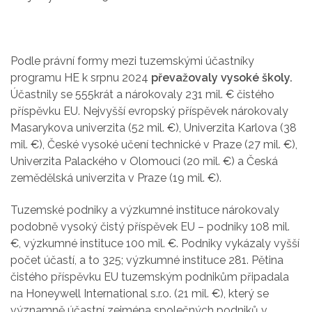
Podle právní formy mezi tuzemskými účastníky
programu HE k srpnu 2024
převažovaly vysoké školy.
Účastnily se 555krát a nárokovaly 231 mil. € čistého
příspěvku EU. Nejvyšší evropský příspěvek nárokovaly
Masarykova univerzita (52 mil. €), Univerzita Karlova (38
mil. €), České vysoké učení technické v Praze (27 mil. €),
Univerzita Palackého v Olomouci (20 mil. €) a Česká
zemědělská univerzita v Praze (19 mil. €).
Tuzemské podniky a výzkumné instituce nárokovaly
podobně vysoký čistý příspěvek EU – podniky 108 mil.
€, výzkumné instituce 100 mil. €. Podniky vykázaly vyšší
počet účastí, a to 325; výzkumné instituce 281. Pětina
čistého příspěvku EU tuzemským podnikům připadala
na Honeywell International s.r.o. (21 mil. €), který se
významně účastní zejména společných podniků v