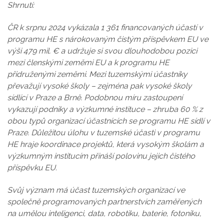
Shrnutí:
ČR k srpnu 2024 vykázala 1 361 financovaných účastí v
programu HE s nárokovaným čistým příspěvkem EU ve
výši 479 mil. € a udržuje si svou dlouhodobou pozici
mezi členskými zeměmi EU a k programu HE
přidruženými zeměmi. Mezi tuzemskými účastníky
převažují vysoké školy – zejména pak vysoké školy
sídlící v Praze a Brně. Podobnou míru zastoupení
vykazují podniky a výzkumné instituce – zhruba 60 % z
obou typů organizací účastnících se programu HE sídlí v
Praze. Důležitou úlohu v tuzemské účasti v programu
HE hraje koordinace projektů, která vysokým školám a
výzkumným institucím přináší polovinu jejich čistého
příspěvku EU.
Svůj význam má účast tuzemských organizací ve
společně programovaných partnerstvích zaměřených
na umělou inteligenci, data, robotiku, baterie, fotoniku,