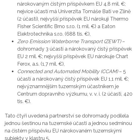
nárokovaným čistým příspěvkem EU 4,8 mil. €;
nejvíce účastí má Univerzita Tomáše Bati ve Zlíně
(2 účasti), nejvyšší příspěvek EU nárokují Thermo
Fisher Scientific Brno s.r.o. (1 mil. €) a Eaton
Elektrotechnika s.r.o. (688 tis. €),
Zero Emission Waterborne Transport (ZEWT)
–
dohromady 3 účasti a nárokovaný čistý příspěvek
EU 2 mil. €; nejvyšší příspěvek EU nárokuje Chart
Ferox, a.s. (1,7 mil. €),
Connected and Automated Mobility (CCAM)
– 5
účastí a nárokovaný čistý příspěvek EU 1,1 mil. €;
nejvýznamnějším tuzemským účastníkem je
Centrum dopravního výzkumu, v. v. i. (2 účasti, 420
tis. €).
Tato čtyři uvedená partnerství se dohromady podílela
jednou šestinou na tuzemské účasti a jednou sedminou
na čistém příspěvku EU nárokovaném tuzemskými
subjekty v klastru 5.