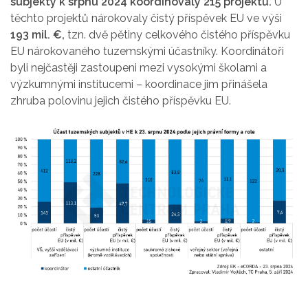
subjekty k srpnu 2024 koordinovaly 215 projektů.
U
těchto projektů nárokovaly čistý příspěvek EU ve výši
193 mil. €,
tzn. dvě pětiny celkového čistého příspěvku
EU nárokovaného tuzemskými účastníky. Koordinátoři
byli nejčastěji zastoupeni mezi vysokými školami a
výzkumnými institucemi – koordinace jim přinášela
zhruba polovinu jejich čistého příspěvku EU.