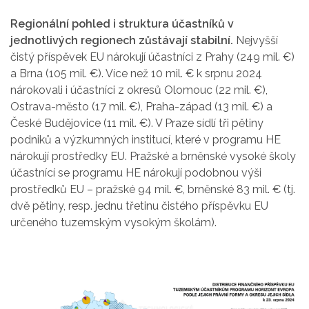
Regionální pohled i struktura účastníků v
jednotlivých regionech zůstávají stabilní.
Nejvyšší
čistý příspěvek EU nárokují účastníci z Prahy (249 mil. €)
a Brna (105 mil. €). Více než 10 mil. € k srpnu 2024
nárokovali i účastníci z okresů Olomouc (22 mil. €),
Ostrava-město (17 mil. €), Praha-západ (13 mil. €) a
České Budějovice (11 mil. €). V Praze sídlí tři pětiny
podniků a výzkumných institucí, které v programu HE
nárokují prostředky EU. Pražské a brněnské vysoké školy
účastnící se programu HE nárokují podobnou výši
prostředků EU – pražské 94 mil. €, brněnské 83 mil. € (tj.
dvě pětiny, resp. jednu třetinu čistého příspěvku EU
určeného tuzemským vysokým školám).