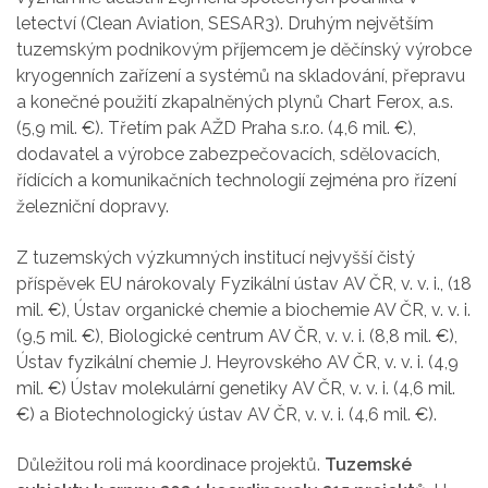
letectví (Clean Aviation, SESAR3). Druhým největším
tuzemským podnikovým příjemcem je děčínský výrobce
kryogenních zařízení a systémů na skladování, přepravu
a konečné použití zkapalněných plynů Chart Ferox, a.s.
(5,9 mil. €). Třetím pak AŽD Praha s.r.o. (4,6 mil. €),
dodavatel a výrobce zabezpečovacích, sdělovacích,
řídících a komunikačních technologií zejména pro řízení
železniční dopravy.
Z tuzemských výzkumných institucí nejvyšší čistý
příspěvek EU nárokovaly Fyzikální ústav AV ČR, v. v. i., (18
mil. €), Ústav organické chemie a biochemie AV ČR, v. v. i.
(9,5 mil. €), Biologické centrum AV ČR, v. v. i. (8,8 mil. €),
Ústav fyzikální chemie J. Heyrovského AV ČR, v. v. i. (4,9
mil. €) Ústav molekulární genetiky AV ČR, v. v. i. (4,6 mil.
€) a Biotechnologický ústav AV ČR, v. v. i. (4,6 mil. €).
Důležitou roli má koordinace projektů.
Tuzemské