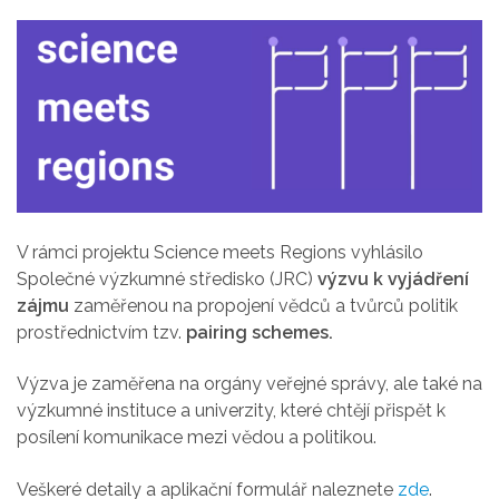
V rámci projektu Science meets Regions vyhlásilo
Společné výzkumné středisko (JRC)
výzvu k vyjádření
zájmu
zaměřenou na propojení vědců a tvůrců politik
prostřednictvím tzv.
pairing schemes.
Výzva je zaměřena na orgány veřejné správy, ale také na
výzkumné instituce a univerzity, které chtějí přispět k
posílení komunikace mezi vědou a politikou.
Veškeré detaily a aplikační formulář naleznete
zde
.