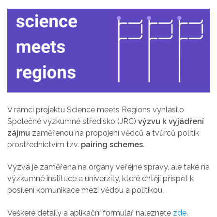
V rámci projektu Science meets Regions vyhlásilo
Společné výzkumné středisko (JRC)
výzvu k vyjádření
zájmu
zaměřenou na propojení vědců a tvůrců politik
prostřednictvím tzv.
pairing schemes.
Výzva je zaměřena na orgány veřejné správy, ale také na
výzkumné instituce a univerzity, které chtějí přispět k
posílení komunikace mezi vědou a politikou.
Veškeré detaily a aplikační formulář naleznete
zde
.