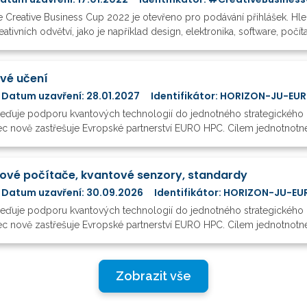
Creative Business Cup 2022 je otevřeno pro podávání přihlášek. Hledaj
ativních odvětví, jako je například design, elektronika, software, počíta
vé učení
Datum uzavření: 28.01.2027
Identifikátor: HORIZON-JU-E
ďuje podporu kvantových technologií do jednotného strategického r
ec nově zastřešuje Evropské partnerství EURO HPC. Cílem jednotnotnéh
tové počítače, kvantové senzory, standardy
Datum uzavření: 30.09.2026
Identifikátor: HORIZON-JU-
ďuje podporu kvantových technologií do jednotného strategického r
mec nově zastřešuje Evropské partnerství EURO HPC. Cílem jednotnotné
Zobrazit vše