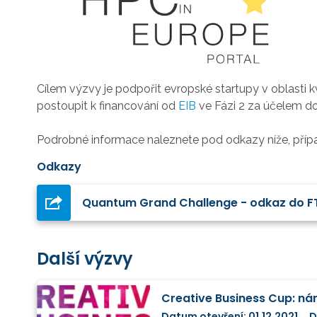
Cílem výzvy je
podpořit evropské startupy v oblasti 
postoupit k financování od
EIB
ve Fázi 2 za účelem do
Podrobné informace naleznete pod odkazy níže, pří
Odkazy
Quantum Grand Challenge - odkaz do FT
Další výzvy
Creative Business Cup: nár
Datum otevření: 01.12.2021
D