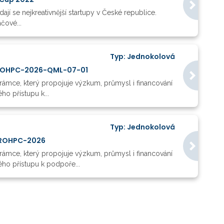
í se nejkreativnější startupy v České republice.
čové...
Typ: Jednokolová
UROHPC-2026-QML-07-01
ámce, který propojuje výzkum, průmysl i financování
o přístupu k...
Typ: Jednokolová
EUROHPC-2026
ámce, který propojuje výzkum, průmysl i financování
ho přístupu k podpoře...