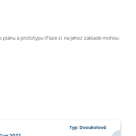
o plánu a prototypu (Fáze 1), na jehož základě mohou
Typ: Dvoukolová
sCup 2022