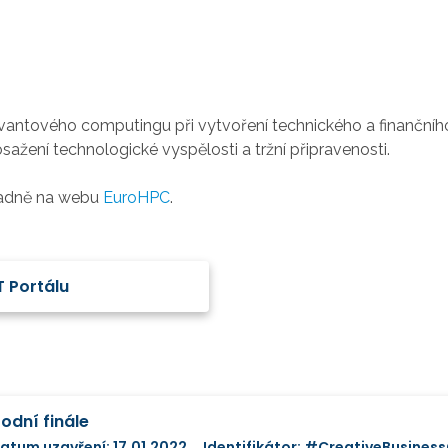
kvantového computingu při vytvoření technického a finančníh
sažení technologické vyspělosti a tržní připravenosti.
padně na webu
EuroHPC
.
 Portálu
odní finále
atum uzavření: 17.01.2022
Identifikátor: #CreativeBusines