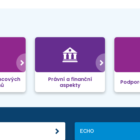
mcových
Právní a finanční
Podpor
mů
aspekty
ECHO