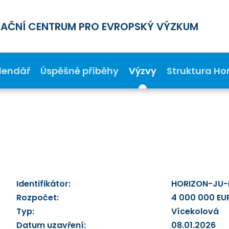
MAČNÍ CENTRUM PRO EVROPSKÝ VÝZKUM
lendář
Úspěšné příběhy
Výzvy
Struktura Ho
Identifikátor:
HORIZON-JU
Rozpočet:
4 000 000 EU
Typ:
Vícekolová
Datum uzavření:
08.01.2026