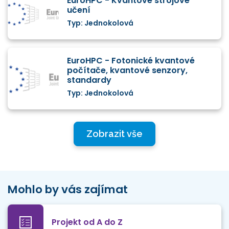
EuroHPC - Kvantové strojové
učení
Typ: Jednokolová
EuroHPC - Fotonické kvantové
počítače, kvantové senzory,
standardy
Typ: Jednokolová
Zobrazit vše
Mohlo by vás zajímat
Projekt od A do Z