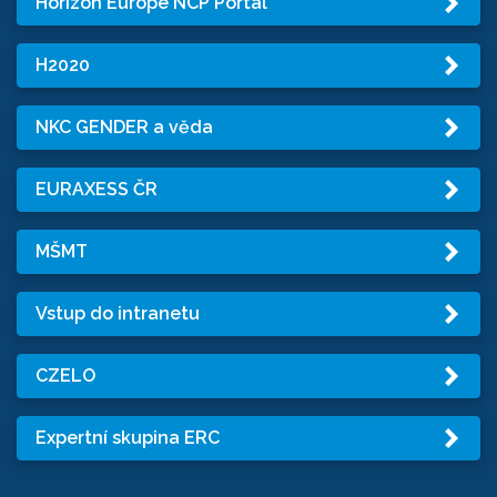
Horizon Europe NCP Portal
H2020
NKC GENDER a věda
EURAXESS ČR
MŠMT
Vstup do intranetu
CZELO
Expertní skupina ERC