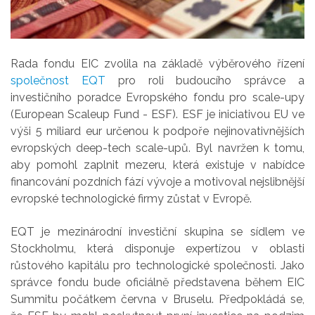
Rada fondu EIC zvolila na základě výběrového řízení
společnost EQT
pro roli budoucího správce a
investičního poradce Evropského fondu pro scale-upy
(European Scaleup Fund - ESF). ESF je iniciativou EU ve
výši 5 miliard eur určenou k podpoře nejinovativnějších
evropských deep-tech scale-upů. Byl navržen k tomu,
aby pomohl zaplnit mezeru, která existuje v nabídce
financování pozdních fází vývoje a motivoval nejslibnější
evropské technologické firmy zůstat v Evropě.
EQT je mezinárodní investiční skupina se sídlem ve
Stockholmu, která disponuje expertízou v oblasti
růstového kapitálu pro technologické společnosti. Jako
správce fondu bude oficiálně představena během EIC
Summitu počátkem června v Bruselu. Předpokládá se,