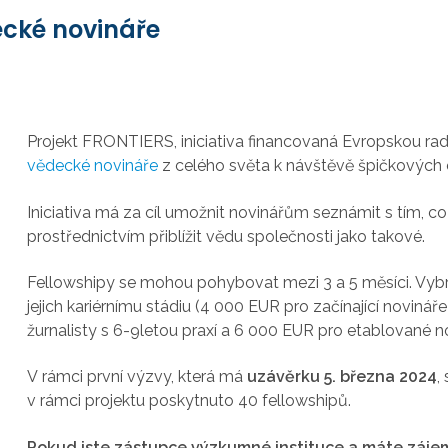
ecké novináře
Projekt FRONTIERS, iniciativa financovaná Evropskou ra
vědecké novináře
z celého světa k návštěvě špičkových 
Iniciativa má za cíl umožnit novinářům seznámit s tím, c
prostřednictvím přiblížit vědu společnosti jako takové.
Fellowshipy se mohou pohybovat mezi 3 a 5 měsíci. Vybr
jejich kariérnímu stádiu (4 000 EUR pro začínající noviná
žurnalisty s 6-9letou praxí a 6 000 EUR pro etablované novi
V rámci první výzvy, která má
uzávěrku
5. března 2024
,
v rámci projektu poskytnuto 40 fellowshipů.
Pokud jste zástupce výzkumné instituce a máte zájem h