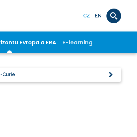
CZ
EN
rizontu Evropa a ERA
E-learning
-Curie