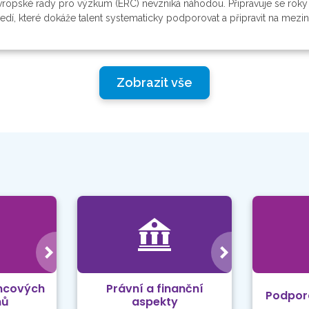
ropské rady pro výzkum (ERC) nevzniká náhodou. Připravuje se roky d
dí, které dokáže talent systematicky podporovat a připravit na meziná
Zobrazit vše
mcových
Právní a finanční
Podpor
mů
aspekty