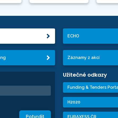
ECHO
ing
Záznamy z akcí
Užitečné odkazy
Funding & Tenders Porta
H2020
Potvrdit
EURAXESS ČR