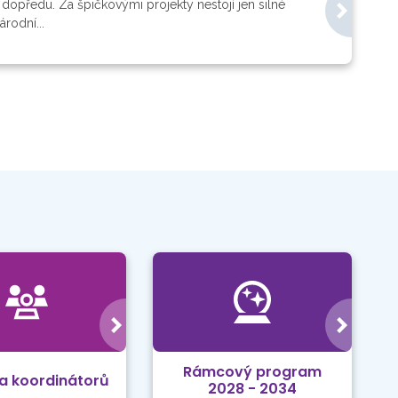
opředu. Za špičkovými projekty nestojí jen silné
rodní...
Rámcový program
a koordinátorů
2028 - 2034