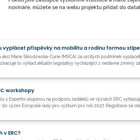
novináře, můžete se na webu projektu přidat do datab
vyplácet příspěvky na mobilitu a rodinu formou stip
 akcí Marie Skłodowska-Curie (MSCA) za určitých podmínek vypláce
načuje to výklad aktuální legislativy vycházející z nedávné změny z
ERC workshopy
u s Expertní skupinou na podporu žadatelů ve výzvách ERC vyhlašují 
 do výzev Evropské rady pro výzkum pro rok 2027. Registrace se otev
h v ERC?