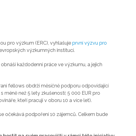
dou pro výzkum (ERC), vyhlašuje
první výzvu pro
evropských výzkumných institucí.
o obnáší každodenní práce ve výzkumu, a jejich
aní fellows obdrží měsíčně podporu odpovídající
ře s méně než 5 lety zkušeností; 5 000 EUR pro
náře, kteří pracují v oboru 10 a více let).
 se očekává podpoření 10 zájemců. Celkem bude
ostit na svém pracovišti v rámci této iniciativy