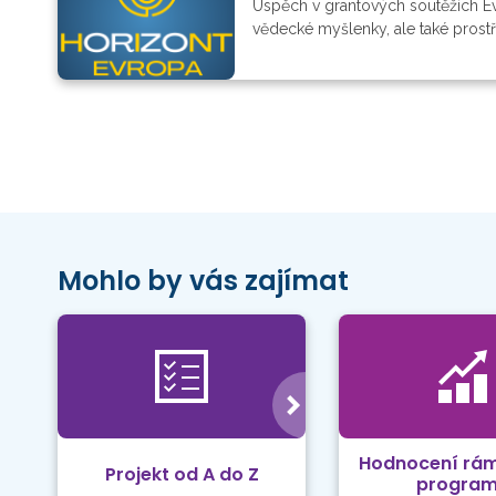
Úspěch v grantových soutěžích Ev
vědecké myšlenky, ale také prostře
Mohlo by vás zajímat
Hodnocení rá
Projekt od A do Z
progra