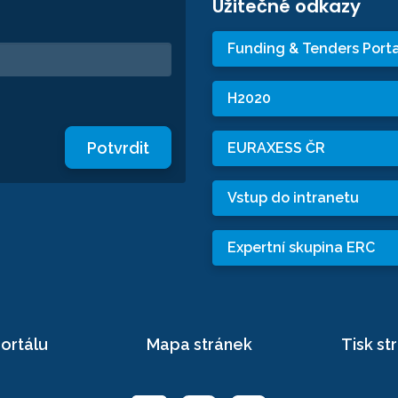
Užitečné odkazy
Funding & Tenders Porta
H2020
Potvrdit
EURAXESS ČR
Vstup do intranetu
Expertní skupina ERC
ortálu
Mapa stránek
Tisk st