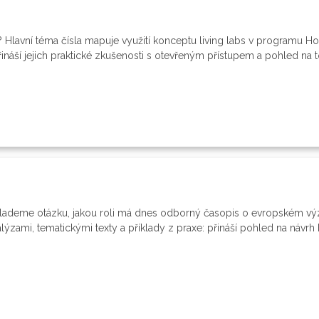
? Hlavní téma čísla mapuje využití konceptu living labs v programu H
řináší jejich praktické zkušenosti s otevřeným přístupem a pohled na to,
 klademe otázku, jakou roli má dnes odborný časopis o evropském v
nalýzami, tematickými texty a příklady z praxe: přináší pohled na náv