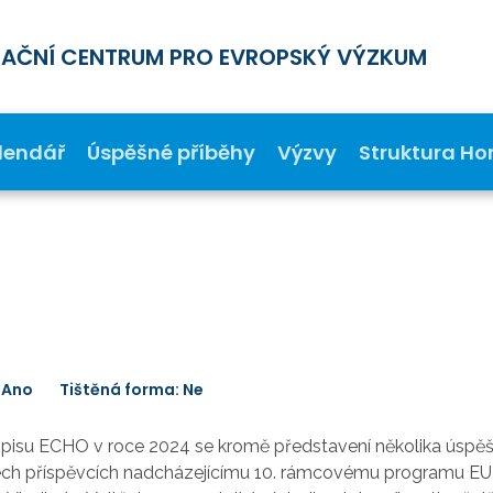
MAČNÍ CENTRUM PRO EVROPSKÝ VÝZKUM
lendář
Úspěšné příběhy
Výzvy
Struktura Ho
 Ano
Tištěná forma: Ne
pisu ECHO v roce 2024 se kromě představení několika úspě
ech příspěvcích nadcházejícímu 10. rámcovému programu EU