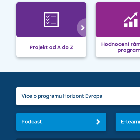
Hodnocení rá
Projekt od A do Z
progra
Více o programu Horizont Evropa
Podcast
E-learn