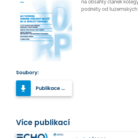
na obsáhlý článek kolegy
podněty od tuzemských a
Soubory:
Publikace PDF
Více publikací