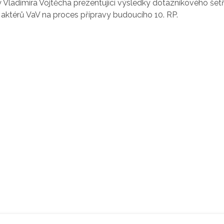
 Vladimíra Vojtěcha prezentující výsledky dotazníkového šet
ktérů VaV na proces přípravy budoucího 10. RP.