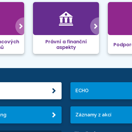
mcových
Právní a finanční
Podpor
mů
aspekty
ECHO
ing
Záznamy z akcí