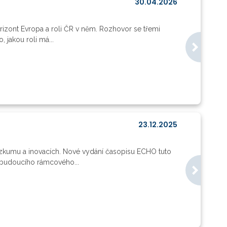
30.04.2026
orizont Evropa a roli ČR v něm. Rozhovor se třemi
 jakou roli má...
23.12.2025
ýzkumu a inovacích. Nové vydání časopisu ECHO tuto
rh budoucího rámcového...