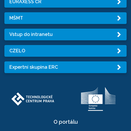
EURAXESS ČR
MŠMT
Vstup do intranetu
CZELO
Expertní skupina ERC
O portálu