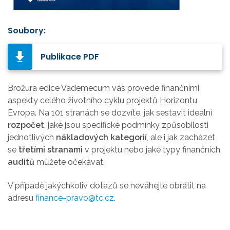
Soubory:
Publikace PDF
Brožura edice Vademecum vás provede finančními
aspekty celého životního cyklu projektů Horizontu
Evropa. Na 101 stranách se dozvíte, jak sestavit ideální
rozpočet
, jaké jsou specifické podmínky způsobilosti
jednotlivých
nákladových kategorií
, ale i jak zacházet
se
třetími stranami
v projektu nebo jaké typy finančních
auditů
můžete očekávat.
V případě jakýchkoliv dotazů se neváhejte obrátit na
adresu
finance-pravo@tc.cz
.