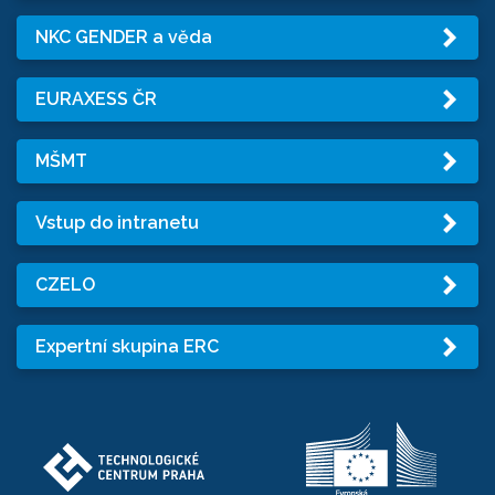
NKC GENDER a věda
EURAXESS ČR
MŠMT
Vstup do intranetu
CZELO
Expertní skupina ERC