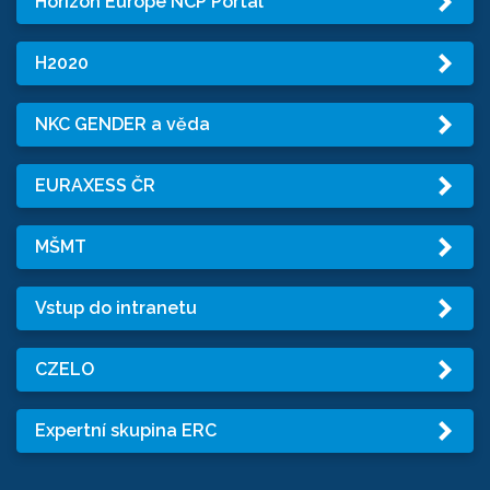
Horizon Europe NCP Portal
H2020
NKC GENDER a věda
EURAXESS ČR
MŠMT
Vstup do intranetu
CZELO
Expertní skupina ERC