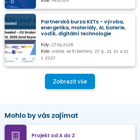
Kde:
Mnichov
Partnerská burza KETs - výroba,
energetika, materiály, AI, baterie,
vodík, digitální technologie
Kdy:
27.09.2026
Kde:
online, ve tři termíny: 27. 9., 21. 10. a 12.
1. 2027
Zobrazit vše
Mohlo by vás zajímat
Projekt od A do Z