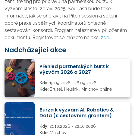
zemí tréning pro přípravu na partnerskou burzu k
výzvám klastru zdraví 2025. Součástí bude také
informace, jak se připravit na Pitch session a sdílení
dobré praxe úspěšných koordinátorů ohledně
sestavování konsorcií. Program naleznete v přiloženém
dokumentu. Registrovat se můžete na akci
zde.
Nadcházející akce
Přehled partnerských burz k
výzvám 2026 a 2027
Kdy:
15.09.2026 - 16.09.2026
Kde:
Brusel, Helsinki, Mnichov, online
Burza k výzvám AI, Robotics &
Data (s cestovním grantem)
Kdy:
21.10.2026 - 22.10.2026
Kde:
Mnichov