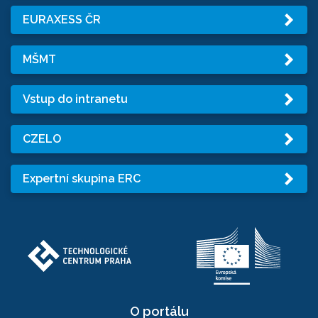
EURAXESS ČR
MŠMT
Vstup do intranetu
CZELO
Expertní skupina ERC
O portálu