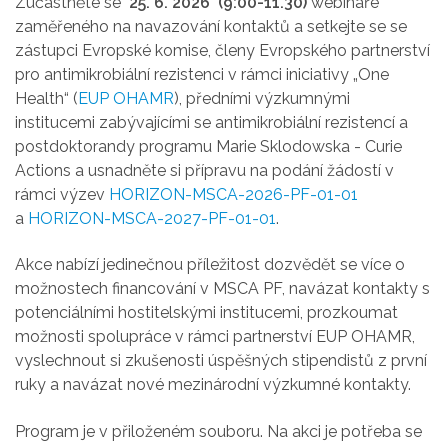
Zúčastněte se
25. 6. 2026 (9:00-11.30)
webináře
zaměřeného na navazování kontaktů a setkejte se se
zástupci Evropské komise, členy Evropského partnerství
pro antimikrobiální rezistenci v rámci iniciativy „One
Health“ (
EUP OHAMR
), předními výzkumnými
institucemi zabývajícími se antimikrobiální rezistencí a
postdoktorandy programu Marie Sklodowska - Curie
Actions a usnadněte si přípravu na podání žádostí v
rámci výzev
HORIZON-MSCA-2026-PF-01-01
a
HORIZON-MSCA-2027-PF-01-01
.
Akce nabízí jedinečnou příležitost dozvědět se více o
možnostech financování v MSCA PF, navázat kontakty s
potenciálními hostitelskými institucemi, prozkoumat
možnosti spolupráce v rámci partnerství EUP OHAMR,
vyslechnout si zkušenosti úspěšných stipendistů z první
ruky a navázat nové mezinárodní výzkumné kontakty.
Program je v přiloženém souboru. Na akci je potřeba se