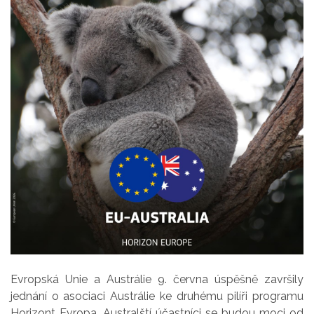
Evropská Unie a Austrálie 9. června úspěšně završily
jednání o asociaci Austrálie ke druhému pilíři programu
Horizont Evropa. Australští účastníci se budou moci od