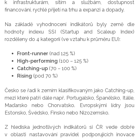
k infrastrukturám, sítím a službám, dostupnost
financování, rychlé přijetí na trhu a expanzi a dopady.
Na základě vyhodnocení indikátorů byly země dle
hodnoty indexu SSI (Startup and Scaleup Index)
rozděleny do 4 kategorií (ve vztahu k průměru EU):
Front-runner
(nad 125 %)
High-performing
(100 – 125 %)
Catching-up
(70 – 100 %)
Rising
(pod 70 %)
Česko se řadí k zemím klasifikovaným jako Catching-up,
mezi které patří dále např. Portugalsko, Španělsko, Itálie,
Maďarsko nebo Chorvatsko. Evropskými lídry jsou
Estonsko, Švédsko, Finsko nebo Nizozemsko.
Z hlediska jednotlivých indikátorů si ČR vede dobře
v oblasti nastavování pravidel podporujících inovace