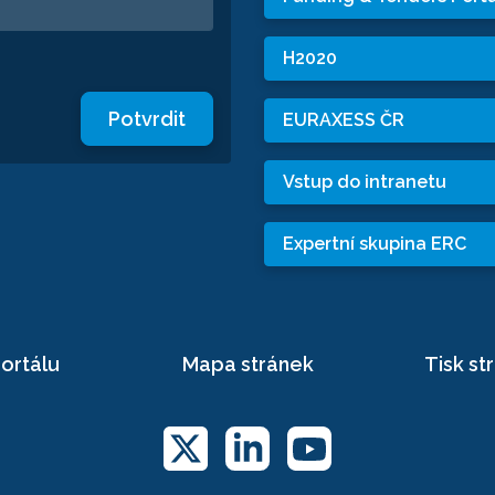
H2020
Potvrdit
EURAXESS ČR
Vstup do intranetu
Expertní skupina ERC
ortálu
Mapa stránek
Tisk st