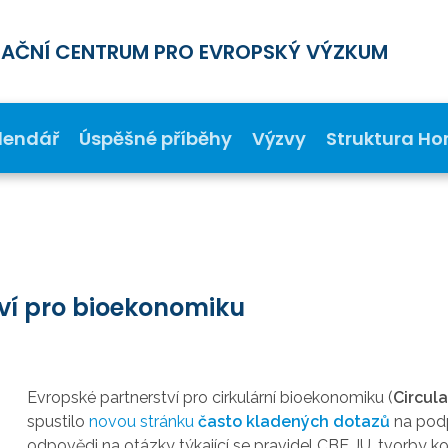
MAČNÍ CENTRUM PRO EVROPSKÝ VÝZKUM
lendář
Úspěšné příběhy
Výzvy
Struktura Ho
ví pro bioekonomiku
Evropské partnerství
pro cirkulární bioekonomiku (
Circul
spustilo
novou stránku
často kladených dotazů
na pod
odpovědi na otázky týkající se pravidel CBE JU, tvorby ko