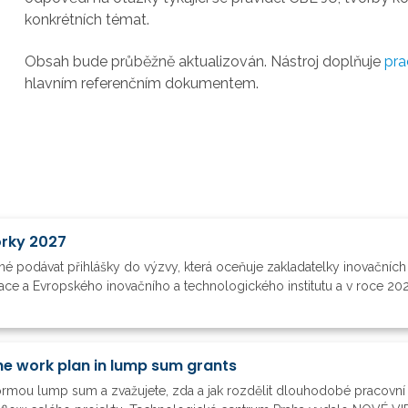
konkrétních témat.
Obsah bude průběžně aktualizován. Nástroj doplňuje
pra
hlavním referenčním dokumentem.
orky 2027
é podávat přihlášky do výzvy, která oceňuje zakladatelky inovačních
vace a Evropského inovačního a technologického institutu a v roce 20
he work plan in lump sum grants
formou lump sum a zvažujete, zda a jak rozdělit dlouhodobé pracovní 