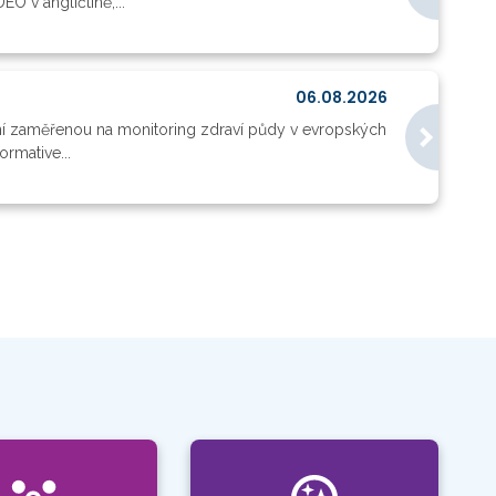
O v angličtině,...
06.08.2026
ní zaměřenou na monitoring zdraví půdy v evropských
rmative...