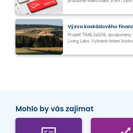
průběžné financování, a tím i cas
Výzva kaskádového financ
Projekt TRAILS4SOIL (podpořený 
Living Labs. Vybraná řešení budou
Mohlo by vás zajímat