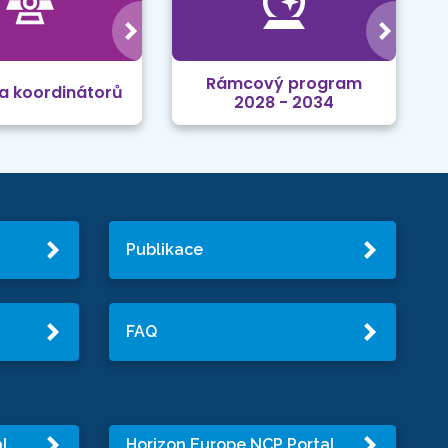
Rámcový program
a koordinátorů
2028 - 2034
Publikace
FAQ
l
Horizon Europe NCP Portal