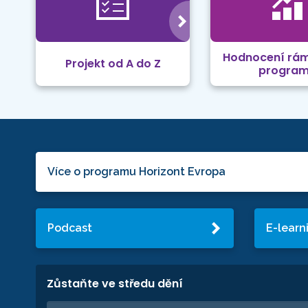
Hodnocení rá
Projekt od A do Z
progra
Více o programu Horizont Evropa
Podcast
E-learn
Zůstaňte ve středu dění