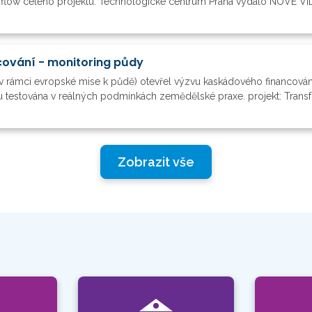
h flow celého projektu. Technologické centrum Praha vydalo NOVÉ VIDE
ování - monitoring půdy
v rámci evropské mise k půdě) otevřel výzvu kaskádového financová
 testována v reálných podmínkách zemědělské praxe. projekt: Transfo
Zobrazit vše