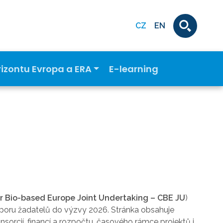
CZ
EN
rizontu Evropa a ERA
E-learning
ar Bio-based Europe Joint Undertaking – CBE JU
)
poru žadatelů do výzvy 2026. Stránka obsahuje
nsorcií, financí a rozpočtu, časového rámce projektů i