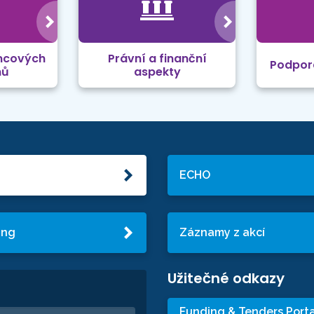
mcových
Právní a finanční
Podpor
mů
aspekty
ECHO
ing
Záznamy z akcí
Užitečné odkazy
Funding & Tenders Porta