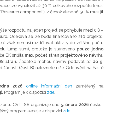
ovace lze vynaložit až 30 % celkového rozpočtu (musí
Research component’), z čehož alespoň 50 % musí jít
ýše rozpočtu na jeden projekt se pohybuje mezi 0,8 –
 euro. Očekává se, že bude financováno 210 projektů.
é však nemusí rozdělovat aktivity do většího počtu
odelu lump sum), protože je stanoveno
pouze jedno
 že EK snížila
max. počet stran projektového návrhu
28 str
an
. Žadatelé mohou návrhy podávat až
do 9.
í žádostí (část B) naleznete níže. Odpovědi na časté
ledna 2026
online informační den
zaměřený na
g)
. Program je k dispozici
zde
.
izontu CVTI SR organizuje dne
5. února 2026
česko-
ěžný program akce je k dispozici
zde
.