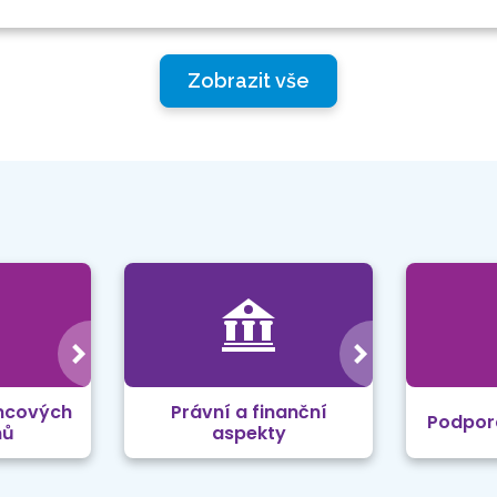
Zobrazit vše
mcových
Právní a finanční
Podpor
mů
aspekty