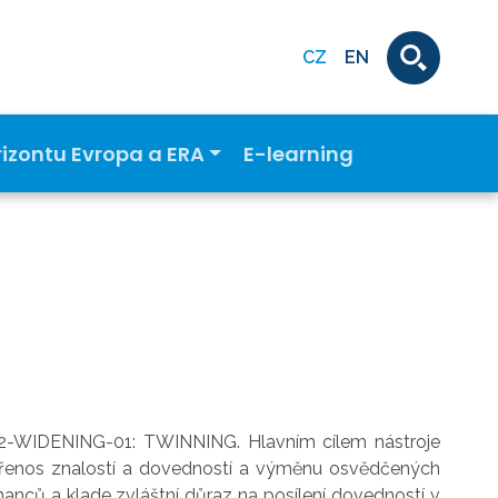
CZ
EN
rizontu Evropa a ERA
E-learning
02-WIDENING-01: TWINNING.
Hlavním cílem nástroje
 přenos znalostí a dovedností a výměnu osvědčených
nanců a klade zvláštní důraz na posílení dovedností v