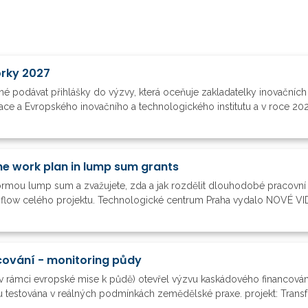
orky 2027
é podávat přihlášky do výzvy, která oceňuje zakladatelky inovačních
vace a Evropského inovačního a technologického institutu a v roce 20
he work plan in lump sum grants
formou lump sum a zvažujete, zda a jak rozdělit dlouhodobé pracovní 
h flow celého projektu. Technologické centrum Praha vydalo NOVÉ VIDE
ování - monitoring půdy
v rámci evropské mise k půdě) otevřel výzvu kaskádového financová
 testována v reálných podmínkách zemědělské praxe. projekt: Transfo