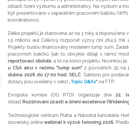
oblasti řízení výzkumu a administrativy. Na výzkum a in
být prezentováno v separátním pracovním balíčku (WP1 ‘
koordinátorovi.
Délka projektů je stanovena až na 3 roky a doporučená v
1,5 milionů eur. Celkový rozpočet výzvy činí 264,5 mil.
Projekty budou financovány modelem lump sum. Žadatel
pracovních balíčků (jak to obvykle dělají v rámci m
reportovací období
, a to na konci projektu. Novinkou je,
u CSA akcí v režimu "lump sum"
z původních 35 na
dubna 2026 do 17:00 hod. SELČ
. Šablonu pro podáván
dotazy jsou uvedeny v sekci „
Topic Q&As
“
na FTP.
Evropská komise (DG RTD) organizuje dne
22. 
oblast
Rozšiřování účasti a šíření excelence (Widenin
Technologické centrum Praha a Národná kancelária Hor
slovenský online
webinář k výzvě twinning 2026
. Předb