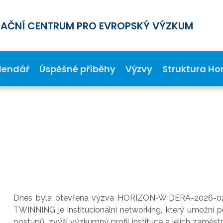
MAČNÍ CENTRUM PRO EVROPSKÝ VÝZKUM
lendář
Úspěšné příběhy
Výzvy
Struktura Ho
Dnes byla otevřena výzva HORIZON-WIDERA-2026-
TWINNING je institucionální networking, který umožní
postupů, zvýší výzkumný profil instituce a jejích zaměst