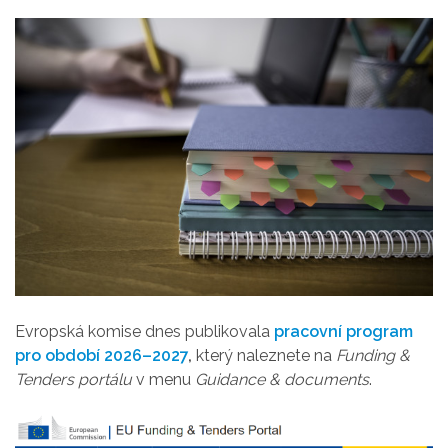
Evropská komise dnes publikovala
pracovní program
pro období 2026–2027
,
který naleznete na
Funding &
Tenders portálu
v menu
Guidance & documents
.