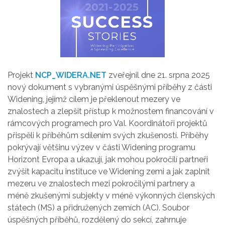
Projekt
NCP_WIDERA.NET
zveřejnil dne 21. srpna 2025
nový dokument s vybranými úspěšnými příběhy z části
Widening, jejímž cílem je překlenout mezery ve
znalostech a zlepšit přístup k možnostem financování v
rámcových programech pro VaI. Koordinátoři projektů
přispěli k příběhům sdílením svých zkušeností. Příběhy
pokrývají většinu výzev v části Widening programu
Horizont Evropa a ukazují, jak mohou pokročilí partneři
zvýšit kapacitu instituce ve Widening zemi a jak zaplnit
mezeru ve znalostech mezi pokročilými partnery a
méně zkušenými subjekty v méně výkonných členských
státech (MS) a přidružených zemích (AC). Soubor
úspěšných příběhů, rozdělený do sekcí, zahrnuje