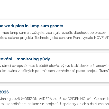
he work plan in lump sum grants
formou lump sum a zvažujete, zda a jak rozdělit dlouhodobé pracovní 
h flow celého projektu. Technologické centrum Praha vydalo NOVÉ VIDE
ování - monitoring půdy
v rámci evropské mise k půdě) otevřel výzvu kaskádového financová
 testována v reálných podmínkách zemědělské praxe. projekt: Transfo
2026
Twinning 2026 (HORIZON-WIDERA-2026-02-WIDENING-01). Celkem by
 roli koordinátora celkem 111 projektů. Uspělo 15 z nich a další dva p