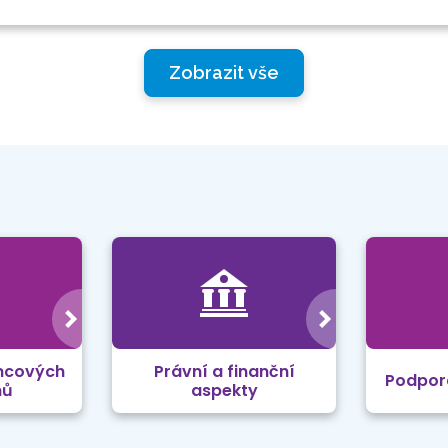
Zobrazit vše
mcových
Právní a finanční
Podpor
mů
aspekty