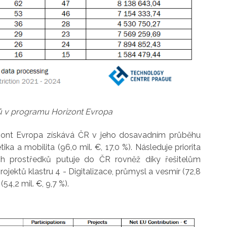
tů v programu Horizont Evropa
rizont Evropa získává ČR v jeho dosavadním průběhu
ika a mobilita (96,0 mil. €, 17,0 %). Následuje priorita
ích prostředků putuje do ČR rovněž díky řešitelům
rojektů klastru 4 - Digitalizace, průmysl a vesmír (72,8
54,2 mil. €, 9,7 %).