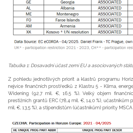
Tabulka 1: Dosavadní účast zemí EU a asociovaných stá
Z pohledu jednotlivých priorit a klastrů programu Ho
nejvíce finančních prostředků z Klastru 5 - Klima, energet
Widening (92,7 mil. €, 16,5 %). Velký objem finančn
prestižních grantů ERC (78,4 mil. €, 14,0 %), učastníkům p
mil. €, 13,5 %), a stipendistům (účastníkům) priority MSCA (