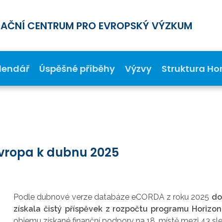
MAČNÍ CENTRUM PRO EVROPSKÝ VÝZKUM
lendář
Úspěšné příběhy
Výzvy
Struktura Ho
Evropa k dubnu 2025
Podle dubnové verze databáze eCORDA z roku 2025
do
získala čistý příspěvek z rozpočtu programu Horizont
objemu získané finanční podpory na 18. místě mezi 43 sle