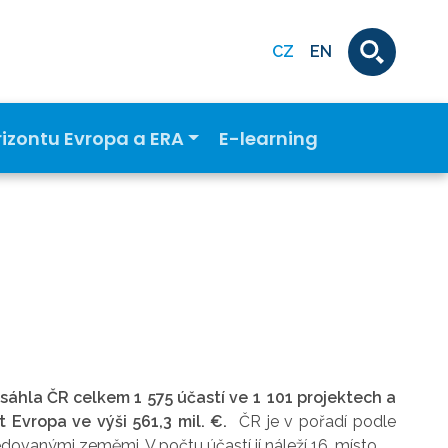
CZ
EN
rizontu Evropa a ERA
E-learning
sáhla ČR celkem 1 575 účastí ve 1 101 projektech a
 Evropa ve výši 561,3 mil. €.
ČR je v pořadí podle
dovanými zeměmi. V počtu účastí jí náleží 16. místo.