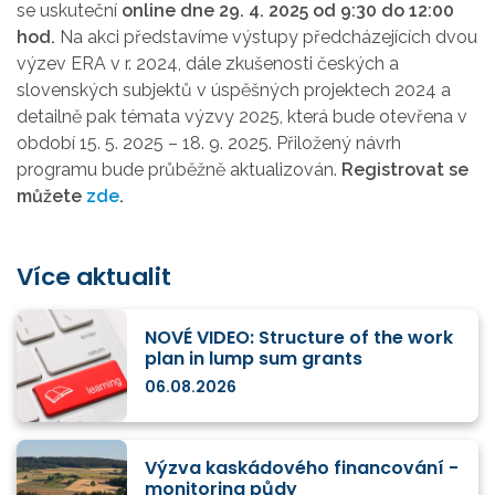
se uskuteční
online dne 29. 4. 2025 od 9:30 do 12:00
hod.
Na akci představíme výstupy předcházejících dvou
výzev ERA v r. 2024, dále zkušenosti českých a
slovenských subjektů v úspěšných projektech 2024 a
detailně pak témata výzvy 2025, která bude otevřena v
období 15. 5. 2025 – 18. 9. 2025. Přiložený návrh
programu bude průběžně aktualizován.
Registrovat se
můžete
zde
.
Více aktualit
NOVÉ VIDEO: Structure of the work
plan in lump sum grants
06.08.2026
Výzva kaskádového financování -
monitoring půdy