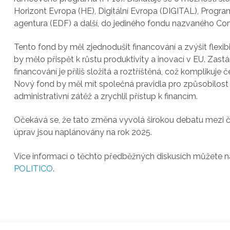
Horizont Evropa (HE), Digitální Evropa (DIGITAL), Progr
agentura (EDF) a další, do jediného fondu nazvaného Co
Tento fond by měl zjednodušit financování a zvýšit flexibi
by mělo přispět k růstu produktivity a inovací v EU. Zas
financování je příliš složitá a roztříštěná, což kompliku
Nový fond by měl mít společná pravidla pro způsobilost 
administrativní zátěž a zrychlil přístup k financím.
Očekává se, že tato změna vyvolá širokou debatu mezi čle
úprav jsou naplánovány na rok 2025.
Více informací o těchto předběžných diskusích můžete 
POLITICO
.