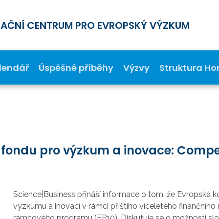
MAČNÍ CENTRUM PRO EVROPSKÝ VÝZKUM
lendář
Úspěšné příběhy
Výzvy
Struktura Ho
o fondu pro výzkum a inovace: Compe
Science|Business přináší informace o tom, že Evropská k
výzkumu a inovací v rámci příštího víceletého finančníh
rámcového programu (FP10). Diskutuje se o možnosti slo