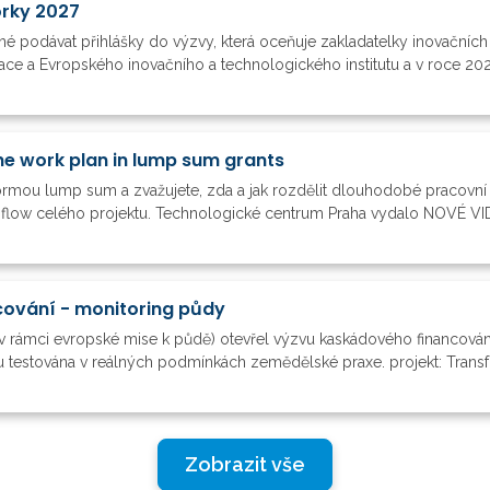
orky 2027
é podávat přihlášky do výzvy, která oceňuje zakladatelky inovačních
vace a Evropského inovačního a technologického institutu a v roce 20
he work plan in lump sum grants
formou lump sum a zvažujete, zda a jak rozdělit dlouhodobé pracovní 
h flow celého projektu. Technologické centrum Praha vydalo NOVÉ VIDE
ování - monitoring půdy
v rámci evropské mise k půdě) otevřel výzvu kaskádového financová
 testována v reálných podmínkách zemědělské praxe. projekt: Transfo
Zobrazit vše