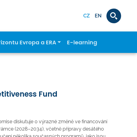
CZ
EN
rizontu Evropa a ERA
E-learning
titiveness Fund
omise diskutuje o výrazné změně ve financování
o rámce (2028–2034), včetně přípravy desátého
učení několika současných programů, jako jsou