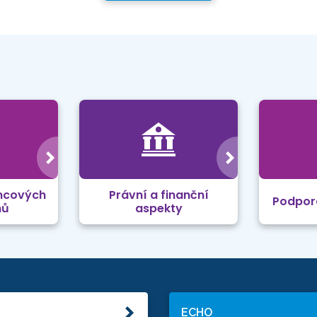
mcových
Právní a finanční
Podpor
mů
aspekty
ECHO