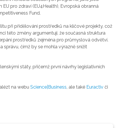
am EU pro zdraví (EU4Health), Evropská obranná
mpetitiveness Fund.
litu při přidělování prostředků na klíčové projekty, což
tánci této změny argumentují, že současná struktura
je čerpání prostředků zejména pro průmyslová odvětví.
a správu, čímž by se mohla výrazně snížit
nskými státy, přičemž první návrhy legislativních
nalézt na webu
Science|Business
, ale také
Euractiv
či