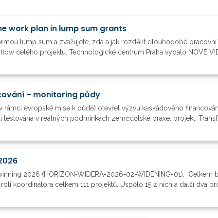
he work plan in lump sum grants
formou lump sum a zvažujete, zda a jak rozdělit dlouhodobé pracovní 
h flow celého projektu. Technologické centrum Praha vydalo NOVÉ VIDE
ování - monitoring půdy
v rámci evropské mise k půdě) otevřel výzvu kaskádového financová
 testována v reálných podmínkách zemědělské praxe. projekt: Transfo
2026
Twinning 2026 (HORIZON-WIDERA-2026-02-WIDENING-01). Celkem by
 roli koordinátora celkem 111 projektů. Uspělo 15 z nich a další dva p