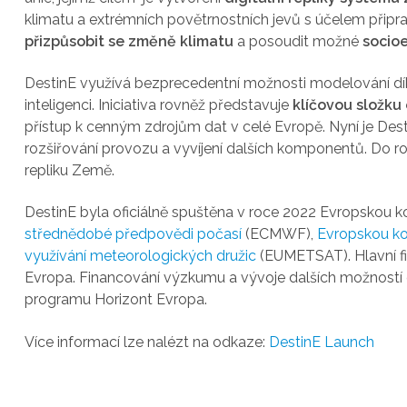
klimatu a extrémních povětrnostních jevů s účelem připrav
přizpůsobit se změně klimatu
a posoudit možné
socio
DestinE využívá bezprecedentní možnosti modelování d
inteligenci. Iniciativa rovněž představuje
klíčovou složku
přístup k cenným zdrojům dat v celé Evropě. Nyní je Desti
rozšiřování provozu a vyvíjení dalších komponentů. Do r
repliku Země.
DestinE byla oficiálně spuštěna v roce 2022 Evropskou ko
střednědobé předpovědi počasí
(ECMWF),
Evropskou k
využívání meteorologických družic
(EUMETSAT). Hlavní fin
Evropa. Financování výzkumu a vývoje dalších možností d
programu Horizont Evropa.
Více informací lze nalézt na odkaze:
DestinE Launch