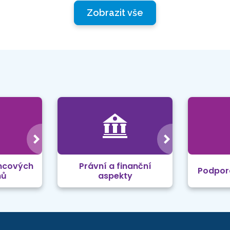
Zobrazit vše
mcových
Právní a finanční
Podpor
mů
aspekty