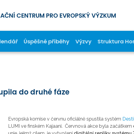
MAČNÍ CENTRUM PRO EVROPSKÝ VÝZKUM
lendář
Úspěšné příběhy
Výzvy
Struktura Ho
oupila do druhé fáze
Evropská komise v červnu oficiálně spustila systém
Desti
LUMI ve finském Kajaani. Červnová akce byla začátkem
unie, jejímž cílem je vytvoření
digitální repliky systém