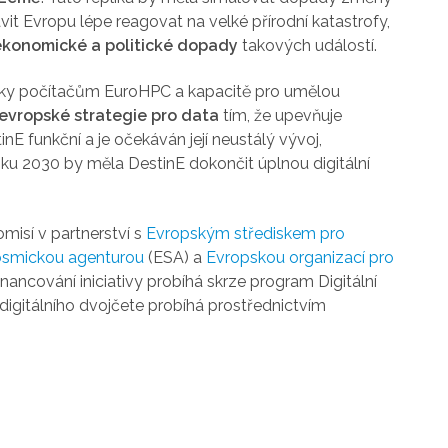
it Evropu lépe reagovat na velké přírodní katastrofy,
ekonomické a politické dopady
takových událostí.
íky počítačům EuroHPC a kapacitě pro umělou
 evropské strategie pro data
tím, že upevňuje
nE funkční a je očekáván její neustálý vývoj,
oku 2030 by měla DestinE dokončit úplnou digitální
misí v partnerství s
Evropským střediskem pro
osmickou agenturou
(ESA) a
Evropskou organizací pro
ancování iniciativy probíhá skrze program Digitální
igitálního dvojčete probíhá prostřednictvím