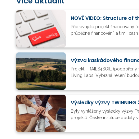
Více aktualit
NOVÉ VIDEO: Structure of t
Připravujete projekt financovaný 
průběžné financování, a tím i cas
Výzva kaskádového financ
Projekt TRAILS4SOIL (podpořený 
Living Labs. Vybraná řešení budou
Výsledky výzvy TWINNING 
Byly vyhlášeny výsledky výzvy 
projektů. České instituce podaly v