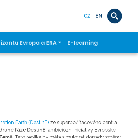
CZ
EN
rizontu Evropa a ERA
E-learning
nation Earth (DestinE)
ze superpočítačového centra
druhé fáze DestinE
, ambiciózní iniciativy Evropské
u Země
. Tato replika by měla simulovat dopady změny