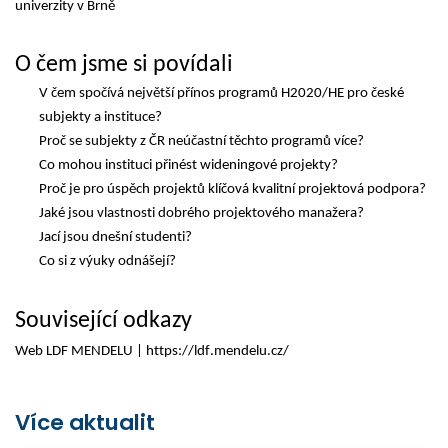
univerzity v Brně
O čem jsme si povídali
V čem spočívá největší přínos 
programů 
H2020/HE pro české 
subjekty a instituce?
Proč se subjekty z ČR neúčastní těchto programů více?
Co mohou instituci přinést 
wideningové
 projekty? 
Proč je pro úspěch projektů klíčová kvalitní projektová podpora? 
Jaké jsou vlastnosti dobrého projektového manažera?
Jací jsou dnešní studenti?
Co si z výuky odnášejí?
Související odkazy
Web 
LDF MENDELU
 | 
https://ldf.mendelu.cz/
Více aktualit