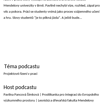
Mendelovy univerzity v Brně.
 Pavlíně nechybí vize, rozhled, zápal pro 
věc a pokora. Práci se studenty vnímá jako proces vzájemného učení 
a hru. Slovy studentů “je to 
pěkná jízda”. A ještě bude
..
. 
Téma 
podcastu
Projek
t
ové řízení v praxi
Host 
podcastu
Pavlína Pancová Šimková | 
Proděkanka pro 
integraci
 do E
vropského 
výzkumného prostoru
 | 
Lesnická a dřevařská fakulta Mendelovy 